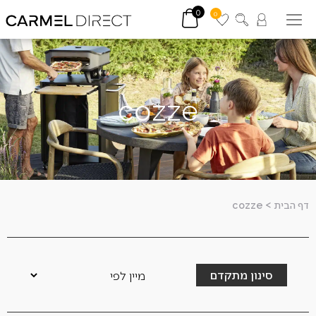
0
0
cozze
דף הבית
>
cozze
סינון מתקדם