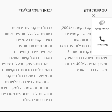
20 שנות ותק
יבואן רשמי ובלעדי
כרמל דיירקט הוקמה ב-2004,
כרמל דיירקט הינה יבואנית
התחל שיחה
כחברת ייבוא ושיווק מוצרים
רשמית של כלל מותגייה. אנחנו
קטנה וכיום מהווה אחת
גאים בקשרים העסקיים
מהיבואניות המובילות עם מרכז
והמסחריים עם מותגים בין
חייג אלינו
לוגיסטי מתקדם וחדשני, 5
לאומיים, יצרנים, ונציגויות
אולמות תצוגה ברחבי הארץ
מסחריות מכל קצוות העולם,
ומערך הפצה ל-400 נקודות
בניהם מותגי ענק ומפעלים יצרניים
מכירה ברחבי הארץ.
מהמובילים בתחומם. המקצוענות
והמקצועיות של כרמל דיירקט
זיכתה אותה ביוקרה בינלאומית
בתחומה, והיא מהווה למקור מידע
וחדשנות ליצרנים וגופים מסחריים
רבים ברחבי העולם.