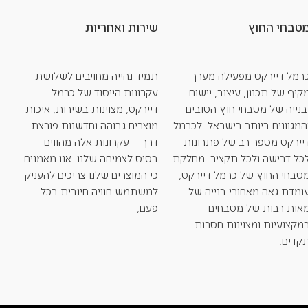
טבחי החוץ
שירות ואחריות
רמל דיירקט מפעילה מערך
תמיד נהייה מחויבים לשלושת
קיף של תכנון, עיצוב, יישום
עקרונות הייסוד של כרמל
בנייה של מטבחי חוץ הטובים
דיירקט, מצוינות בשירות, איכות
המגוונים ביותר בישראל. לכרמל
מוצרים גבוהה וחדשנות פורצת
יירקט מספר רב של פתרונות
דרך – עקרונות אלה מהווים
כל דרישה ולכל תקציב. מחלקת
בסיס לצמיחה שלנו. אנו מאמנים
טבחי החוץ של כרמל דיירקט,
כי המוצרים שלנו צריכים להעניק
ומדת גאה מאחורי בנייה של
למשתמש חוויה חיובית בכל
אות רבות של מטבחים
פעם,
מקצועיות ומצוינות חסרות
קדים.