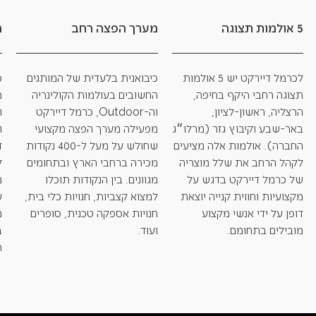
5 אולמות תצוגה
מערך הפצה רחב
מ
לכרמל דיירקט יש 5 אולמות
כיבואנית בלעדית של המותגים
כ
תצוגה רחבי היקף בחיפה,
החשובים בעולמות הקולינריה
מ
הרצליה, ראשון-לציון,
וה-Outdoor, כרמל דיירקט
ו
באר-שבע וקיבוץ גזר (מרלו״ג
מפעילה מערך הפצה מקצועי
ו
החברה). אולמות אלה מציעים
שחולש על מעל ל-400 נקודות
ד
לקהל הרחב את שלל מוצריה
מכירה ברחבי הארץ ובתחומים
ל
של כרמל דיירקט בדגש על
מגוונים. בין הנקודות תוכלו
מ
מקצועיות וחווית קנייה יוצאת
למצוא קצביות, חנויות כלי בית,
ע
דופן על ידי אנשי מקצוע
חנויות אספקה טכנית, סופרים
מ
מובילים בתחומם.
ועוד.
ב
ת