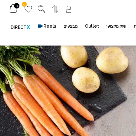
0
0
ת
שוק מקצועי
Outlet
מבצעים
Reels
X
DIRECT