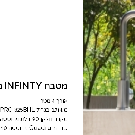
מטבח INFINTY מבית נפוליאון – בסביון
אורך 4 מטר
משולב בגריל PRESTIGE PRO 825BI IL –
מקרר וולקן 90 דלת נירוסטה CAESAR Fridge –
כיור Quadrum נירוסטה 40*Tramo Sink 50 -103 –