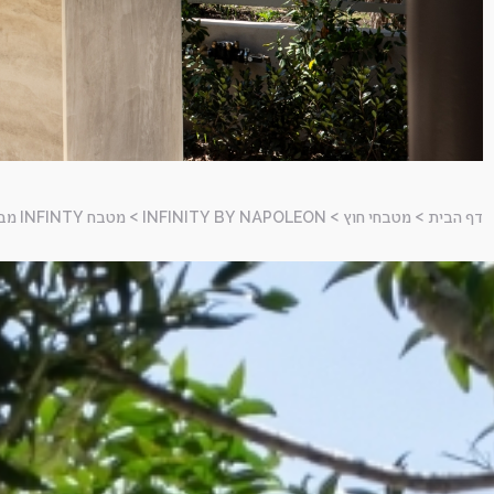
דף הבית
>
מטבחי חוץ
>
INFINITY BY NAPOLEON
>
מטבח INFINTY מבית נפוליאון - בסביון