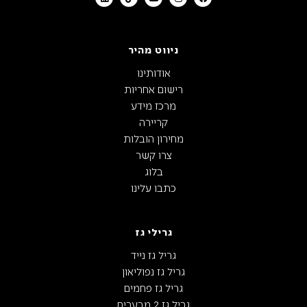
ניווט מהיר
אודותינו
רישום אחריות
מרכז מידע
קריירה
מחירון הובלות
צרו קשר
בלוג
כתבו עלינו
גרילי גז
גריל גז נייד
גריל גז נפוליאון
גריל גז פחמים
גריל גז 2 מבערים