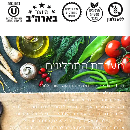
מעבדת התבלינים
The Spice Lab החלה את מסעה בשנת 2009.
יזם הטכנולוגיה ברט קריימר רצה לחלוק את הקסם החדש שלו עם
משפחתו וחבריו – מלחי ים גורמה.
ברט נהנה מעיבוד עץ, כמו גם בשל היותו טבח גורמה נלהב, הוא
יצר בעבודת יד בסיס עץ מגרוטאות עצים כדי להחזיק מבחנות
מלאות במלחי ים אקזוטיים מרחבי העולם, כמתנת חג מולד.
אשתו ג'ניפר, מעצבת פנים, רצתה להקים חברה וחשבה שהיצירה