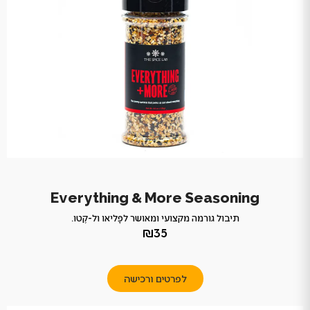
Everything & More Seasoning
תיבול גורמה מקצועי ומאושר לפָּליאו ול-קֶטו.
₪35
לפרטים ורכישה