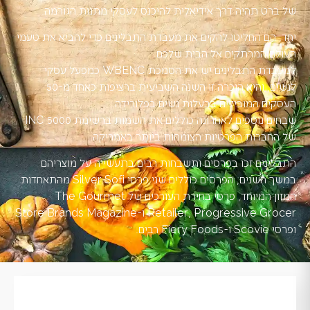
של ברט תהיה דרך אידיאלית להיכנס לעסקי מתנות הגורמה.
יחד, הם החליטו להקים את מעבדת התבלינים כדי להביא את טעמי
העולם המרתקים אל הבית שלכם.
למעבדת התבלינים יש את הסמכת WBENC כמפעל עסקי
לנשים, והיא הוכרה זו השנה השביעית ברציפות כאחד מ-50
העסקים המובילים בבעלות נשים בפלורידה.
שבחים נוספים לאחרונה כוללים את השמות ברשימת INC 5000
של החברות הפרטיות הצומחות ביותר באמריקה.
התבלינים זכו בפרסים ותשבחות רבים בתעשייה על מוצריהם
במשך השנים, הפרסים כוללים שני פרסי Silver Sofi מהתאחדות
המזון המיוחד, פרסי בחירת העורכים של The Gourmet
Retailer, Progressive Grocer ו-Store Brands Magazine
ופרסי Scovie ו-Fiery Foods רבים.