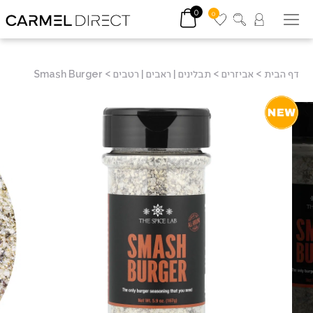
0
0
דף הבית
>
אביזרים
>
תבלינים | ראבים | רטבים
>
Smash Burger