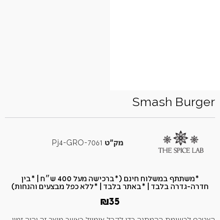
Smash Burger
מק"ט
7061-Pj4-GRO
*משתתף במשלוח חינם (*ברכישה מעל 400 ש״ח​ | *בין
חדרה-גדרה בלבד | *באתר בלבד | *ללא כפל מבצעים והנחות)
₪
35
הצטרף לרשימת ההמתנה כדי לקבל אימייל כאשר מוצר זה יהיה זמין