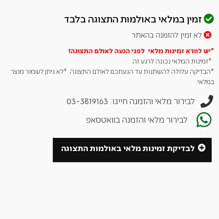
תערובת מלח ים קריספי מאגם סנקה שבצפון מדינת ניו יורק, בשילוב
פלפל שחור גרוס גס ובועט – שומר הטעם הטהור של הבשר.
זמין במלאי באולמות התצוגה בלבד
לתוצאה מושלמת, תבלו את הקציצות רגע לפני הצלייה ותנו לבשר
לא זמין להזמנה בהאתר
לדבר.
*יש לוודא זמינות מלאי לפני הגעה לאולם
התצוגה!
רכיבים: מלח ים Hudson Valley, פלפל שחור, סיב צמחי למניעת
*זמינות המלאי נכונה לרגע זה.
התגבשות.
*הבדיקה עלולה להשתנות עד הגעתכם לאולם התצוגה. *לא ניתן לשמור מוצר
ארוז במתקן מאושר SQF בארה"ב, תערובת טבעית זו כשרה, ללא
במלאי.
גידולים גנטיים ונטולת גלוטן.
לבירור מלאי והזמנה חייגו: 03-3819163
לבירור מלאי והזמנה בוואטסאפ
לבדיקת זמינות מלאי באולמות התצוגה