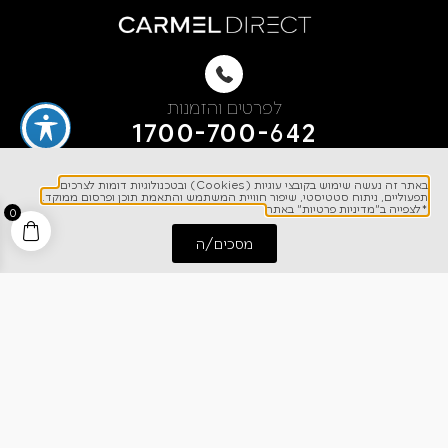
לפרטים והזמנות
1700-700-642
באתר זה נעשה שימוש בקובצי עוגיות (Cookies) ובטכנולוגיות דומות לצרכים
תפעוליים, ניתוח סטטיסטי, שיפור חוויית המשתמש והתאמת תוכן ופרסום ממוקד.
*לצפייה ב"מדיניות פרטיות" באתר
0
מסכים/ה
התחל שיחה
חייג אלינו
ניווט מהיר
אודותינו
רישום אחריות
מרכז מידע
קריירה
מחירון הובלות
צרו קשר
בלוג