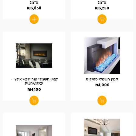
ס"מ)
ס"מ)
₪
3,838
₪
3,250
קמין חשמלי סטילוס
קמין חשמלי פורויו 42 אינץ' –
PURVIEW
₪
4,000
₪
4,100