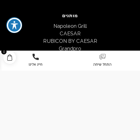
מותגים
Napoleon Grill
CAESAR
RUBICON BY CAESAR
Grandpro
0
CROSSRAY
BLACKSTONE
התחל שיחה
חייג אלינו
Big Green Egg
Green Mountain Grills
Alfa
Cozze
הצהרת נגישות
מדיניות הגנת הפרטיות
תקנון שימוש ורכישה באתר