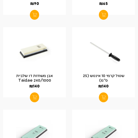
₪
90
₪
65
שטול קרמי 10 אינטש (25
אבן משחזת דו שלבית
ס"מ)
Taidae 240/1000
₪
140
₪
140