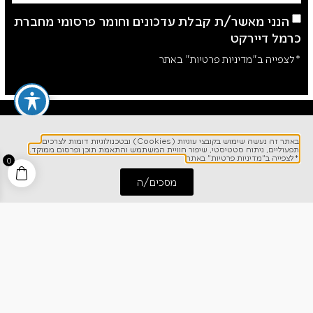
הנני מאשר/ת קבלת עדכונים וחומר פרסומי מחברת
כרמל דיירקט
*לצפייה ב"מדיניות פרטיות" באתר
באתר זה נעשה שימוש בקובצי עוגיות (Cookies) ובטכנולוגיות דומות לצרכים
תפעוליים, ניתוח סטטיסטי, שיפור חוויית המשתמש והתאמת תוכן ופרסום ממוקד.
*לצפייה ב"מדיניות פרטיות" באתר
0
מסכים/ה
התחל שיחה
חייג אלינו
לפרטים והזמנות
1700-700-642
ניווט מהיר