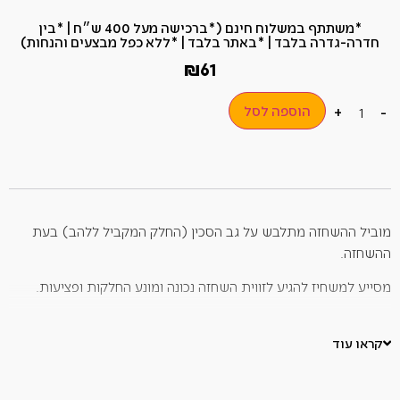
*משתתף במשלוח חינם (*ברכישה מעל 400 ש״ח​ | *בין
חדרה-גדרה בלבד | *באתר בלבד | *ללא כפל מבצעים והנחות)
₪
61
הוספה לסל
+
-
מוביל ההשחזה מתלבש על גב הסכין (החלק המקביל ללהב) בעת
ההשחזה.
מסייע למשחיז להגיע לזווית השחזה נכונה ומונע החלקות ופציעות.
לאחר הרכבת המוביל על הסכין יש להצמיד את הסכין ל
אבן
המשחזת
ולמשוך לכיוון המשחיז ולא להיפך.
קראו עוד
פעולה הפוכה עלולה לפגוע בלהב הסכין, באבן ובמשחיז.