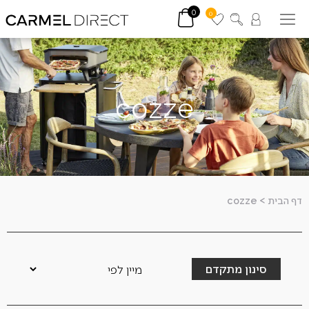
0
0
cozze
דף הבית
>
cozze
סינון מתקדם