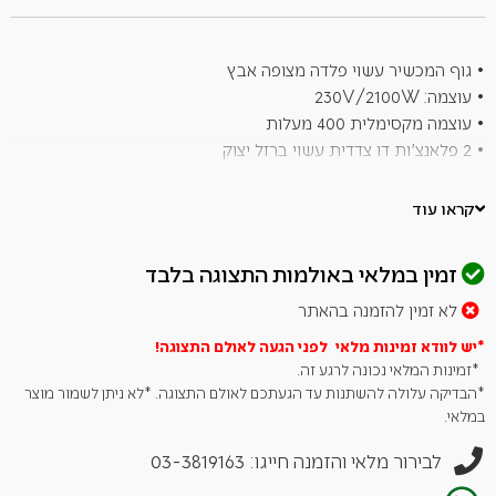
זה
• גוף המכשיר עשוי פלדה מצופה אבץ
• עוצמה: 230V/2100W
• עוצמה מקסימלית 400 מעלות
• 2 פלאנצ'ות דו צדדית עשוי ברזל יצוק
• מידות: אורך 59.7, רוחב 58.9, גובה 37.8 ס"מ
• גודל משטח צלייה: 51*39 ס"מ
קראו עוד
• כולל מדחום מובנה על המכסה
• מגש שומנים קדמי לניקוי פשוט
זמין במלאי באולמות התצוגה בלבד
• כפתורי LED מרשימים
• מכסה בעל בידוד כפול
לא זמין להזמנה בהאתר
• צד דיגיטלי קדמי
*יש לוודא זמינות מלאי לפני הגעה לאולם
התצוגה!
*זמינות המלאי נכונה לרגע זה.
*הבדיקה עלולה להשתנות עד הגעתכם לאולם התצוגה. *לא ניתן לשמור מוצר
במלאי.
לבירור מלאי והזמנה חייגו: 03-3819163