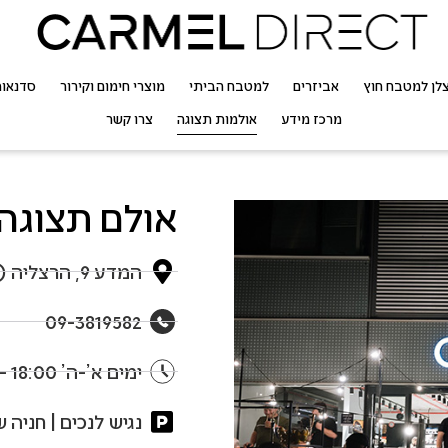
לן למטבח חוץ
אביזרים
למטבח הביתי
מוצרי חימום וקירור
סדנאו
מרכז מידע
אולמות תצוגה
צרו קשר
אולם תצוגה
המדע 9, הרצליה (כניסה צפונית (המדע 11 בוויז))
09-3819582
ימים א’-ה’ 18:00 – 09:00 | יום ו’ 13:30 – 09:00
נגיש לנכים | חניה