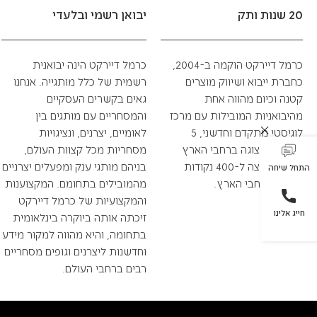
20 שנות ותק
יבואן רשמי ובלעדי
כרמל דיירקט הוקמה ב-2004,
כרמל דיירקט הינה יבואנית
כחברת ייבוא ושיווק מוצרים
רשמית של כלל מותגייה. אנחנו
קטנה וכיום מהווה אחת
גאים בקשרים העסקיים
מהיבואניות המובילות עם מרכז
והמסחריים עם מותגים בין
לוגיסטי מתקדם וחדשני, 5
לאומיים, יצרנים, ונציגויות
אולמות תצוגה ברחבי הארץ
מסחריות מכל קצוות העולם,
ומערך הפצה ל-400 נקודות
בניהם מותגי ענק ומפעלים יצרניים
התחל שיחה
מכירה ברחבי הארץ.
מהמובילים בתחומם. המקצוענות
והמקצועיות של כרמל דיירקט
חייג אלינו
זיכתה אותה ביוקרה בינלאומית
בתחומה, והיא מהווה למקור מידע
וחדשנות ליצרנים וגופים מסחריים
רבים ברחבי העולם.