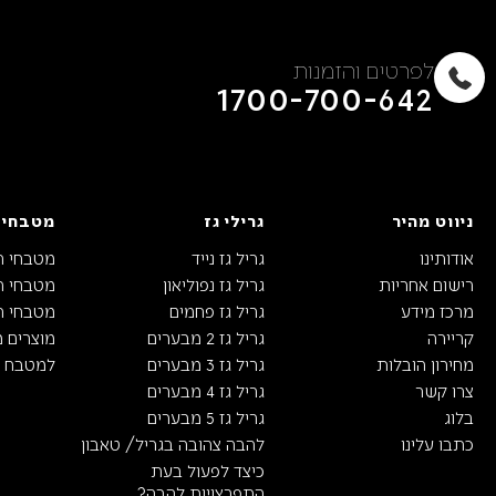
לפרטים והזמנות
1700-700-642
ניווט מהיר
גרילי גז
מטבחי 
אודותינו
גריל גז נייד
מטבחי ח
רישום אחריות
גריל גז נפוליאון
מטבחי חו
מרכז מידע
גריל גז פחמים
מטבחי חו
קריירה
גריל גז 2 מבערים
מוצרים 
מחירון הובלות
גריל גז 3 מבערים
למטבח ה
צרו קשר
גריל גז 4 מבערים
בלוג
גריל גז 5 מבערים
כתבו עלינו
להבה צהובה בגריל/ טאבון
כיצד לפעול בעת
התפרצויות להבה?