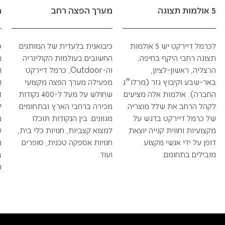
5 אולמות תצוגה
מערך הפצה רחב
מ
לכרמל דיירקט יש 5 אולמות
כיבואנית בלעדית של המותגים
כ
תצוגה רחבי היקף בחיפה,
החשובים בעולמות הקולינריה
מ
הרצליה, ראשון-לציון,
וה-Outdoor, כרמל דיירקט
ו
באר-שבע וקיבוץ גזר (מרלו״ג
מפעילה מערך הפצה מקצועי
ו
החברה). אולמות אלה מציעים
שחולש על מעל ל-400 נקודות
ד
לקהל הרחב את שלל מוצריה
מכירה ברחבי הארץ ובתחומים
ל
של כרמל דיירקט בדגש על
מגוונים. בין הנקודות תוכלו
מ
מקצועיות וחווית קנייה יוצאת
למצוא קצביות, חנויות כלי בית,
ע
דופן על ידי אנשי מקצוע
חנויות אספקה טכנית, סופרים
מ
מובילים בתחומם.
ועוד.
ב
ת