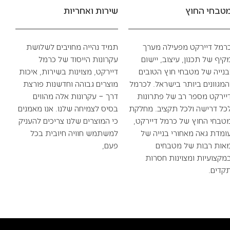
טבחי החוץ
שירות ואחריות
רמל דיירקט מפעילה מערך
תמיד נהייה מחויבים לשלושת
קיף של תכנון, עיצוב, יישום
עקרונות הייסוד של כרמל
בנייה של מטבחי חוץ הטובים
דיירקט, מצוינות בשירות, איכות
המגוונים ביותר בישראל. לכרמל
מוצרים גבוהה וחדשנות פורצת
יירקט מספר רב של פתרונות
דרך – עקרונות אלה מהווים
כל דרישה ולכל תקציב. מחלקת
בסיס לצמיחה שלנו. אנו מאמנים
טבחי החוץ של כרמל דיירקט,
כי המוצרים שלנו צריכים להעניק
ומדת גאה מאחורי בנייה של
למשתמש חוויה חיובית בכל
אות רבות של מטבחים
פעם,
מקצועיות ומצוינות חסרות
קדים.