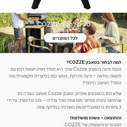
טעים להכיר COZZE
לכל המוצרים
למה לבחור בטאבון COZZE?
הכנת פיצה בטאבון Cozze שלך היא תמיד חוויה יוצאת דופן עם
תוצאה נפלאה – פיצה מדויקת, ממש כמו בפיצרייה מקצועית! ומה
הסוד? העיצוב הייחודי!
שלא כמו בטאבונים אחרים, טאבון Cozze מעוצב בצורה כזו
שהפיצה נהנית מפיזור חום שווה מכל צדדיה – בגב ובדפנות, על ידי
3 צינורות גז המעבירים את האנרגיה בחלוקה שווה.
והתוצאה – פשוט מושלמת!
המבערים והעוצמה של COZZE.