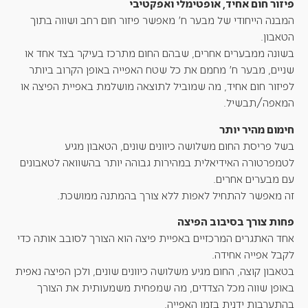
פיזור חום אחיד, אופטימלי ואפקטיבי
המבנה הייחודי של מבער ח' מאפשר פיזור חום רחב ושווה בתוך
הטאבון.
בשונה ממבערים אחרים, שבהם החום מתרכז בעיקר בצד אחד או
שניים, מבער ח' מחמם את כל שטח האפייה באופן הקרוב ביותר
לפיזור חום אחיד, מה שמוביל לתוצאה מושלמת באפיית הפיצה או
המאפה/תבשיל.
חימום מהיר יותר
בשל פריסת החום משלושה כיוונים שונים, הטאבון מגיע
לטמפרטורה האידיאלית במהירות גבוהה יותר בהשוואה לטאבונים
עם מבערים אחרים.
זה מאפשר להתחיל לאפות ללא צורך בהמתנה ממושכת.
פחות צורך בסיבוב הפיצה
אחד האתגרים המרכזיים באפיית פיצה הוא הצורך לסובב אותה כדי
לקבל אפייה אחידה.
בטאבון קוצה, החום מגיע משלושה כיוונים שונים, ולכן הפיצה נאפית
באופן שווה מכל הצדדים, מה שמפחית משמעותית את הצורך
בהתערבות ידנית בזמן האפייה.