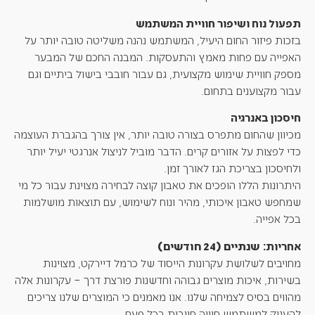
תפעול נוח ושיפור חוויית המשתמש
בזכות פיזור החום היעיל, המשתמש נהנה משליטה טובה יותר על
האפייה עם פחות מאמץ והתעסקות. המבנה החכם של המבער
מספק חוויית שימוש מקצועית, גם עבור חובבי בישול ביתיים וגם
עבור מקצוענים בתחום.
חיסכון באנרגיה
מכיוון שהחום מתפרס בצורה טובה יותר, אין צורך בהגברת העוצמה
כדי לפצות על אזורים קרים. הדבר מוביל לניצול אנרגטי יעיל יותר
ולחיסכון בצריכת הגז לאורך זמן.
היתרונות הללו הופכים את טאבון קוצה לבחירה מצוינת עבור כל מי
שמחפש טאבון איכותי, מהיר ונוח לשימוש, עם תוצאות מושלמות
בכל אפייה.
שנתיים (24 חודשים)
אחריות:
מחויבים לשלושת עקרונות הייסוד של כרמל דיירקט, מצוינות
בשירות, איכות מוצרים גבוהה וחדשנות פורצת דרך – עקרונות אלה
מהווים בסיס לצמיחה שלנו. אנו מאמנים כי המוצרים שלנו צריכים
להעניק למשתמש חוויה חיובית בכל פעם.