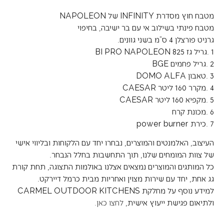
מטבח חוץ מסדרת INFINITY של NAPOLEON
מטבח פינתי בשילוב אי עם בר ישיבה, בחיפוי
גרניט פורצלן 4 ס”מ בשני גוונים.
1 .גריל גז 825 BI PRO NAPOLEON
2 .גריל פחמים BGE
3 .טאבון DOMO ALFA
4 .מקרר 160 ליטר CAESAR
5 .מקפיא 160 ליטר CAESAR
6 .מכונת קרח
7 .כירת power burner
העיצוב, האלמנטים והמוצרים, נבחרו יחד עם הלקוחות ובליווי אישי
של צוות המומחים שלנו, תוך התחשבות בחלל הנבחר.
כל המותגים והמוצרים נמצאים אצלנו באולמות התצוגה, תחת קורת
גג אחת, יחד עם שירות מצוין ואחריות מבית כרמל דיירקט.
למידע נוסף על מחלקת CARMEL OUTDOOR KITCHENS
ולתיאום פגישת ייעוץ אישית,
לחצו כאן.