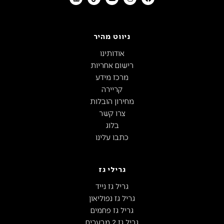
ניווט מהיר
אודותינו
רישום אחריות
מרכז מידע
קריירה
מחירון הובלות
צרו קשר
בלוג
כתבו עלינו
גרילי גז
גריל גז נייד
גריל גז נפוליאון
גריל גז פחמים
גריל גז 2 מבערים