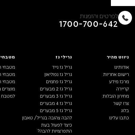
לפרטים והזמנות
1700-700-642
ניווט מהיר
גרילי גז
מטבחי 
אודותינו
גריל גז נייד
מטבחי ח
רישום אחריות
גריל גז נפוליאון
מטבחי חו
מרכז מידע
גריל גז פחמים
מטבחי חו
קריירה
גריל גז 2 מבערים
מוצרים 
מחירון הובלות
גריל גז 3 מבערים
למטבח ה
צרו קשר
גריל גז 4 מבערים
בלוג
גריל גז 5 מבערים
כתבו עלינו
להבה צהובה בגריל/ טאבון
כיצד לפעול בעת
התפרצויות להבה?