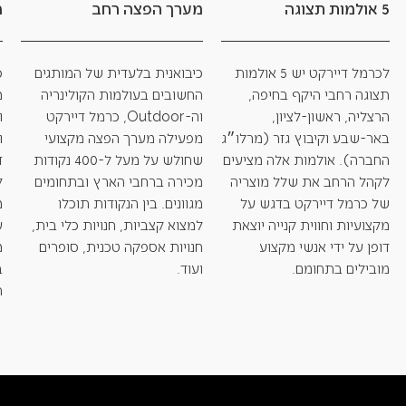
5 אולמות תצוגה
מערך הפצה רחב
מ
לכרמל דיירקט יש 5 אולמות
כיבואנית בלעדית של המותגים
כ
תצוגה רחבי היקף בחיפה,
החשובים בעולמות הקולינריה
מ
הרצליה, ראשון-לציון,
וה-Outdoor, כרמל דיירקט
ו
באר-שבע וקיבוץ גזר (מרלו״ג
מפעילה מערך הפצה מקצועי
ו
החברה). אולמות אלה מציעים
שחולש על מעל ל-400 נקודות
ד
לקהל הרחב את שלל מוצריה
מכירה ברחבי הארץ ובתחומים
ל
של כרמל דיירקט בדגש על
מגוונים. בין הנקודות תוכלו
מ
מקצועיות וחווית קנייה יוצאת
למצוא קצביות, חנויות כלי בית,
ע
דופן על ידי אנשי מקצוע
חנויות אספקה טכנית, סופרים
מ
מובילים בתחומם.
ועוד.
ב
ת