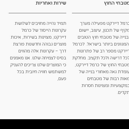
טבחי החוץ
שירות ואחריות
רמל דיירקט מפעילה מערך
תמיד נהייה מחויבים לשלושת
קיף של תכנון, עיצוב, יישום
עקרונות הייסוד של כרמל
בנייה של מטבחי חוץ הטובים
דיירקט, מצוינות בשירות, איכות
המגוונים ביותר בישראל. לכרמל
מוצרים גבוהה וחדשנות פורצת
יירקט מספר רב של פתרונות
דרך – עקרונות אלה מהווים
כל דרישה ולכל תקציב. מחלקת
בסיס לצמיחה שלנו. אנו מאמנים
טבחי החוץ של כרמל דיירקט,
כי המוצרים שלנו צריכים להעניק
ומדת גאה מאחורי בנייה של
למשתמש חוויה חיובית בכל
אות רבות של מטבחים
פעם,
מקצועיות ומצוינות חסרות
קדים.