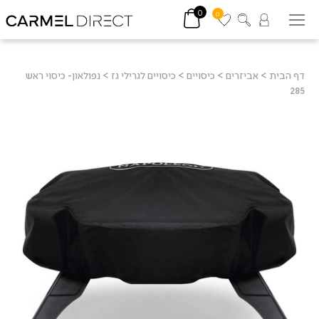
0
0
דף הבית
>
אביזרים
>
כיסויים
>
כיסויים לגרילי גז
>
נפולאון- כיסוי ראש
285