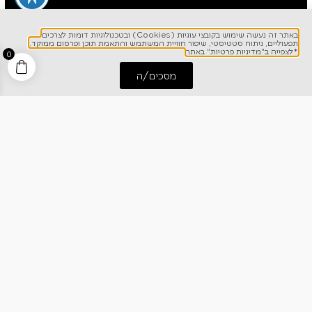
באתר זה נעשה שימוש בקובצי עוגיות (Cookies) ובטכנולוגיות דומות לצרכים
תפעוליים, ניתוח סטטיסטי, שיפור חוויית המשתמש והתאמת תוכן ופרסום ממוקד.
*לצפייה ב"מדיניות פרטיות" באתר
0
מסכים/ה
התחל שיחה
חייג אלינו
לפרטים והזמנות
1700-700-642
ניווט מהיר
אודותינו
רישום אחריות
מרכז מידע
קריירה