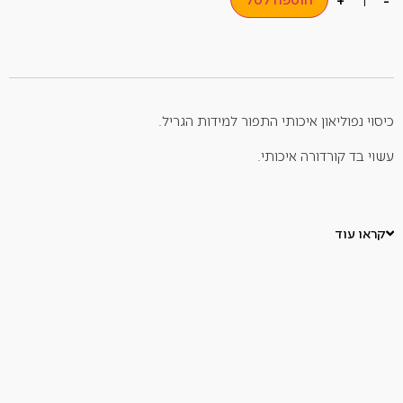
+
-
כיסוי נפוליאון איכותי התפור למידות הגריל.
עשוי בד קורדורה איכותי.
לפרטים נוספים יש ליצור קשר בטלפון 1700-700-642 או במייל
קראו עוד
.
info@carmeldirect.com
*ללא כפל מבצעים והטבות. ** ט.ל.ח . ***זמני אספקה – עד 14 ימי
עסקים.