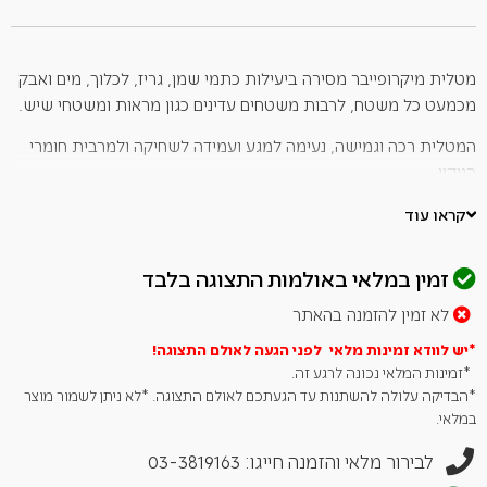
זה
מטלית מיקרופייבר מסירה ביעילות כתמי שמן, גריז, לכלוך, מים ואבק
מכמעט כל משטח, לרבות משטחים עדינים כגון מראות ומשטחי שיש.
המטלית רכה וגמישה, נעימה למגע ועמידה לשחיקה ולמרבית חומרי
הניקוי.
את המטלית ניתן לכבס במכונת הכביסה בתוכניות כביסה של עד 95
קראו עוד
מעלות צלזיוס ובעוצמת סחיטה גבוהה.
מפרט:
זמין במלאי באולמות התצוגה בלבד
לא זמין להזמנה בהאתר
מידות המטלית: 36X36
יצרן: 3M
*יש לוודא זמינות מלאי לפני הגעה לאולם
התצוגה!
*זמינות המלאי נכונה לרגע זה.
*הבדיקה עלולה להשתנות עד הגעתכם לאולם התצוגה. *לא ניתן לשמור מוצר
במלאי.
לבירור מלאי והזמנה חייגו: 03-3819163