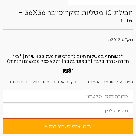
חבילת 10 מטליות מיקרופייבר 36X36 –
אדום
מק"ט
sb2012
*משתתף במשלוח חינם (*ברכישה מעל 400 ש״ח​ | *בין
חדרה-גדרה בלבד | *באתר בלבד | *ללא כפל מבצעים והנחות)
₪
81
הצטרף לרשימת ההמתנה כדי לקבל אימייל כאשר מוצר זה יהיה זמין
הזן
את
כתובת
מספר
הדוא"ל
טלפון
שלך
כדי
להצטרף
לרשימת
עדכנו אותי כשחזר למלאי
ההמתנה
למוצר