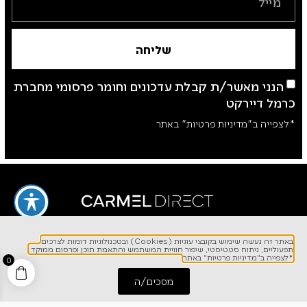
שליחה
הנני מאשר/ת קבלת עדכונים וחומר פרסומי מחברת
כרמל דיירקט
*לצפייה ב"מדיניות פרטיות" באתר
באתר זה נעשה שימוש בקובצי עוגיות (Cookies) ובטכנולוגיות דומות לצרכים
תפעוליים, ניתוח סטטיסטי, שיפור חוויית המשתמש והתאמת תוכן ופרסום ממוקד.
לפרטים והזמנות
*לצפייה ב"מדיניות פרטיות" באתר
0
1700-700-642
מסכים/ה
התחל שיחה
חייג אלינו