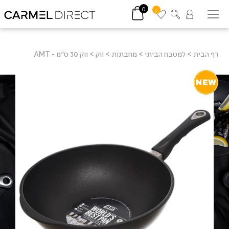
0
0
דף הבית
>
למטבח הביתי
>
מחבתות
>
ווק
>
ווק 30 ס"מ - AMT