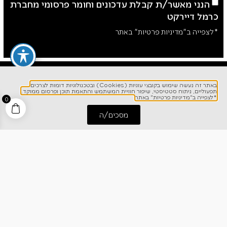
הנני מאשר/ת קבלת עדכונים וחומר פרסומי מחברת
כרמל דיירקט
*לצפייה ב"מדיניות פרטיות" באתר
באתר זה נעשה שימוש בקובצי עוגיות (Cookies) ובטכנולוגיות דומות לצרכים
תפעוליים, ניתוח סטטיסטי, שיפור חוויית המשתמש והתאמת תוכן ופרסום ממוקד.
*לצפייה ב"מדיניות פרטיות" באתר
0
מסכים/ה
התחל שיחה
חייג אלינו
לפרטים והזמנות
1700-700-642
ניווט מהיר
אודותינו