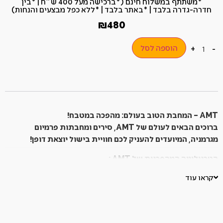
*משתתף במשלוח חינם (*ברכישה מעל 400 ש״ח​ | *בין
חדרה-גדרה בלבד | *באתר בלבד | *ללא כפל מבצעים והנחות)
₪
480
הוספה לסל
+
-
AMT
– המחבת הטוב בעולם: מהפכה במטבח!
ברוכים הבאים לעולם של
AMT
, סירים ומחבתות פרמיום
מגרמניה, המיועדים להעניק לכם חוויית בישול יוצאת דופן!
הטכנולוגיה המהפכנית של
AMT
:
Sigmagus
: טכנולוגיית יציקה חדשנית המשלבת 5 שכבות
קראו עוד
אלומיניום עבות, המבטיחות פיזור חום מושלם ומניעת "נקודות
חמות". תוצאה: בישול אחיד ומושלם בכל פעם, תוך חיסכון
באנרגיה של עד 30%.