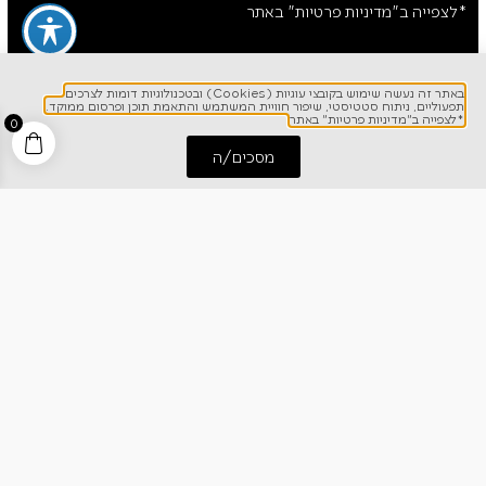
*לצפייה ב"מדיניות פרטיות" באתר
באתר זה נעשה שימוש בקובצי עוגיות (Cookies) ובטכנולוגיות דומות לצרכים
תפעוליים, ניתוח סטטיסטי, שיפור חוויית המשתמש והתאמת תוכן ופרסום ממוקד.
*לצפייה ב"מדיניות פרטיות" באתר
0
מסכים/ה
התחל שיחה
חייג אלינו
לפרטים והזמנות
1700-700-642
ניווט מהיר
אודותינו
רישום אחריות
מרכז מידע