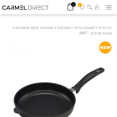
0
0
דף הבית
>
למטבח הביתי
>
מחבתות
>
מחבתות יציקת אלומיניום
>
מחבת 24 ס"מ - AMT