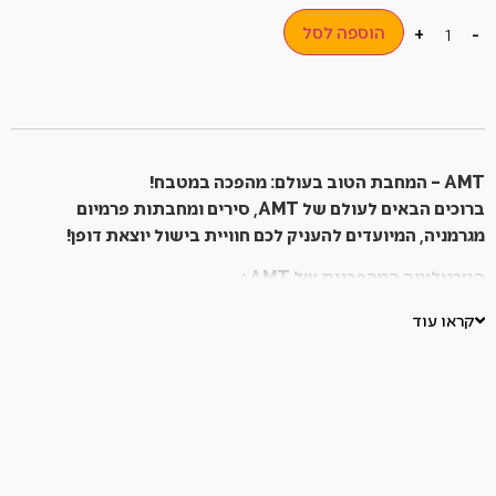
הוספה לסל
+
-
AMT
– המחבת הטוב בעולם: מהפכה במטבח!
ברוכים הבאים לעולם של
AMT
, סירים ומחבתות פרמיום
מגרמניה, המיועדים להעניק לכם חוויית בישול יוצאת דופן!
הטכנולוגיה המהפכנית של
AMT
:
Sigmagus
: טכנולוגיית יציקה חדשנית המשלבת 5 שכבות
קראו עוד
אלומיניום עבות, המבטיחות פיזור חום מושלם ומניעת "נקודות
חמות". תוצאה: בישול אחיד ומושלם בכל פעם, תוך חיסכון
באנרגיה של עד 30%.
Lotan®
: ציפוי נון-סטיק ייחודי, חזק ועמיד בפני שחיקה, ללא
PFOA, PTFE וחומרים רעילים אחרים. מאפשר בישול ללא
שומן כמעט, קל לניקוי ומתאים לשימוש בטמפרטורות גבוהות