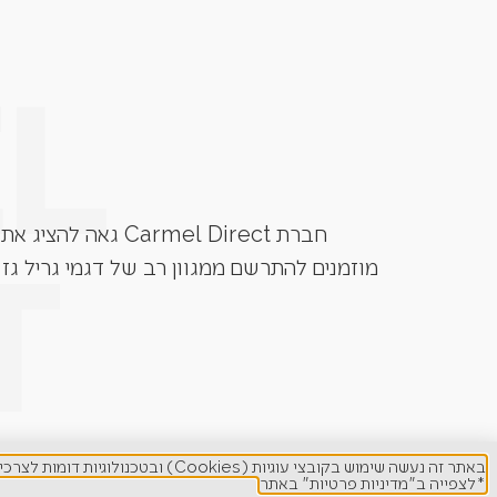
חברת Carmel Direct גאה להציג את גרילי הגז מבית המותגים המובילים בעולם. Grandhall, Napoleon, Caesar Grill, Lynx ועוד.
מוזמנים להתרשם ממגוון רב של דגמי גריל גז 
באתר זה נעשה שימוש בקובצי עוגיות (Cookies) ובטכנולוגיות דומות לצרכים תפעוליים, ניתוח סטטיסטי, שיפור חוויית המשתמש והתאמת תוכן ופרסום ממוקד.
*לצפייה ב"מדיניות פרטיות" באתר