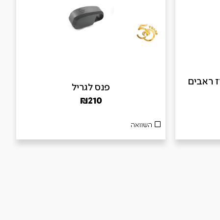
B – מארז ראבים
פנס לגריל
₪
210
השוואה