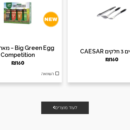
ig Green Egg
 CAESAR
Competition
₪
160
₪
160
השוואה
לעוד מוצרים