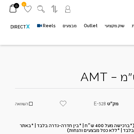
0
0
ת
שוק מקצועי
Outlet
מבצעים
Reels
X
DIRECT
מק"ט
528-E
השוואה
*משתתף במשלוח חינם (*ברכישה מעל 400 ש״ח​ | *בין חדרה-גדרה בלבד | *באתר
בלבד | *ללא כפל מבצעים והנחות)