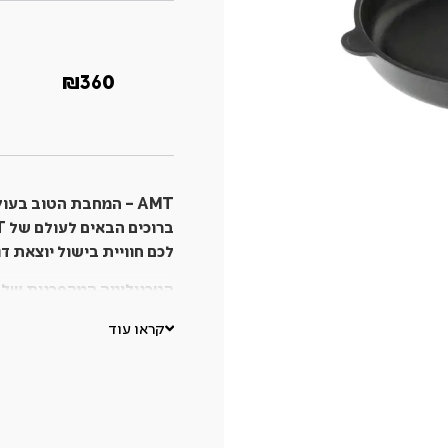
₪
360
AMT
– המחבת הטוב בעול
ברוכים הבאים לעולם של
T
לכם חוויית בישול יוצאת דו
הטכנולוגיה המהפכנית של
Sigmagus
קראו עוד
המבטיחות פיזור חום מ
פעם, תוך חיסכון באנרגיה
Lotan®
וחומרים רעילים אחרים
בטמפרטורות גבוהות (עד 400 מעלות צל