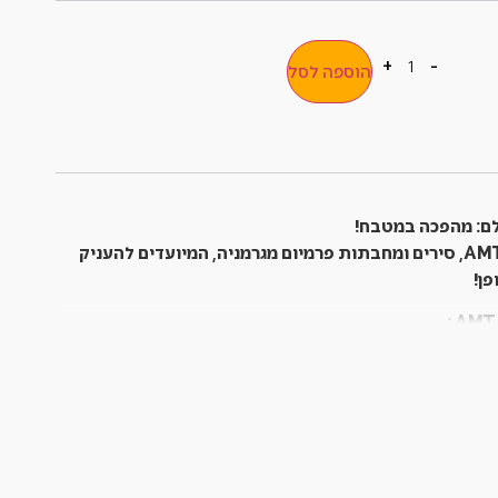
+
-
הוספה לסל
ם: מהפכה במטבח!
AM
, סירים ומחבתות פרמיום מגרמניה, המיועדים להעניק
פן!
:
AMT
: טכנולוגיית יציקה חדשנית המשלבת 5 שכבות אלומיניום עבות,
ושלם ומניעת "נקודות חמות". תוצאה: בישול אחיד ומושלם בכל
 של עד 30%.
: ציפוי נון-סטיק ייחודי, חזק ועמיד בפני שחיקה, ללא PFOA, PTFE
. מאפשר בישול ללא שומן כמעט, קל לניקוי ומתאים לשימוש
זיוס).