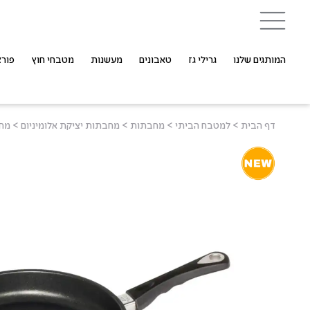
המותגים שלנו
גרילי גז
טאבונים
מעשנות
מטבחי חוץ
פורצ
דף הבית
>
למטבח הביתי
>
מחבתות
>
מחבתות יציקת אלומיניום
>
מחבת 28