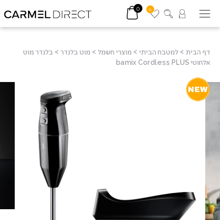
0
0
דף הבית
>
למטבח הביתי
>
מוצרי חשמל
>
מוט בלנדר
>
בלנדר מוט
אלחוטי bamix Cordless PLUS