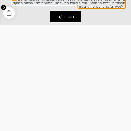
1700-700-642
תפעוליים, ניתוח סטטיסטי, שיפור חוויית המשתמש והתאמת תוכן ופרסום ממוקד.
*לצפייה ב"מדיניות פרטיות" באתר
0
מסכים/ה
התחל שיחה
חייג אלינו
ניווט מהיר
אודותינו
רישום אחריות
מרכז מידע
קריירה
מחירון הובלות
צרו קשר
בלוג
כתבו עלינו
גרילי גז
גריל גז נייד