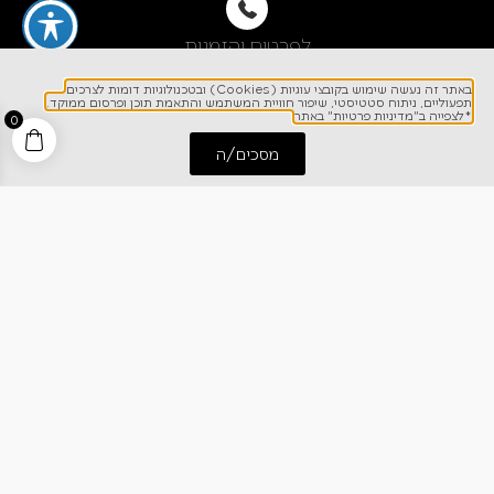
לפרטים והזמנות
1700-700-642
באתר זה נעשה שימוש בקובצי עוגיות (Cookies) ובטכנולוגיות דומות לצרכים
תפעוליים, ניתוח סטטיסטי, שיפור חוויית המשתמש והתאמת תוכן ופרסום ממוקד.
*לצפייה ב"מדיניות פרטיות" באתר
0
מסכים/ה
התחל שיחה
חייג אלינו
ניווט מהיר
אודותינו
רישום אחריות
מרכז מידע
קריירה
מחירון הובלות
צרו קשר
בלוג
כתבו עלינו