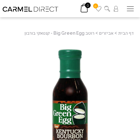
0
0
דף הבית
>
אביזרים
>
רוטב Big Green Egg - קנטאקי בורבון