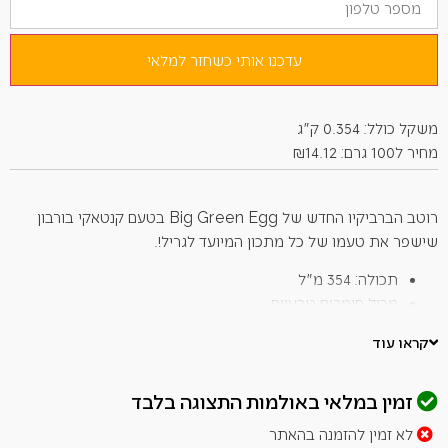
טלפון
שלך
כדי
להצטרף
לרשימת
עדכנו אותי כשחזר למלאי
ההמתנה
למוצר
זה
משקל כולל: 0.354 ק"ג
מחיר ל100 גרם: ₪14.12
רוטב הברביקיו החדש של Big Green Egg בטעם קנטאקי בורבון
שישפר את טעמו של כל מתכון המיועד לגריל!.
תכולה: 354 מ"ל
מכיל חומרים טבעיים
ללא גלוטן
קראו עוד
ללא MSG
זמני אספקה – עד 14 ימי עסקים.
זמין במלאי באולמות התצוגה בלבד
*ללא כפל מבצעים והטבות. ** ט.ל.ח.
לא זמין להזמנה בהאתר