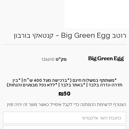
רוטב Big Green Egg – קנטאקי בורבון
מק"ט
126610
*משתתף במשלוח חינם (*ברכישה מעל 400 ש״ח​ | *בין
חדרה-גדרה בלבד | *באתר בלבד | *ללא כפל מבצעים והנחות)
₪
50
הצטרף לרשימת ההמתנה כדי לקבל אימייל כאשר מוצר זה יהיה זמין
הזן
את
כתובת
מספר
הדוא"ל