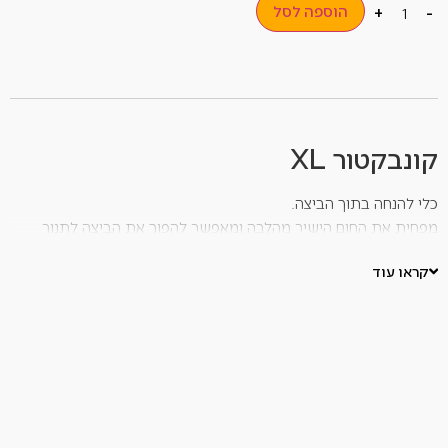
הוספה לסל
+
-
קונבקטור XL
כלי להנחה בתוך הביצה.
מפחית את החום הישיר מהלבה ומאפשר להפוך את הביצה לתנור.
מפזר את חום הביצה באופן אחיד ותורם להכנת פיצות.
קראו עוד
מאפשר בישול בטמפרטורות נמוכות.
*איסוף עצמי בלבד (מוצר שביר).