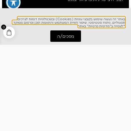
באתר זה נעשה שימוש בקובצי עוגיות (Cookies) ובטכנולוגיות דומות לצרכים
תפעוליים, ניתוח סטטיסטי, שיפור חוויית המשתמש והתאמת תוכן ופרסום ממוקד.
*לצפייה ב"מדיניות פרטיות" באתר
0
מסכים/ה
התחל שיחה
חייג אלינו
לפרטים והזמנות
1700-700-642
ניווט מהיר
אודותינו
רישום אחריות
מרכז מידע