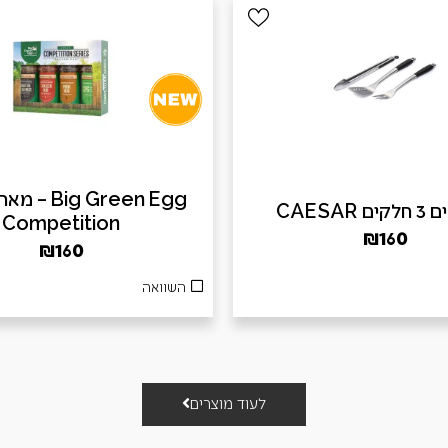
ig Green Egg
 CAESAR
Competition
₪
160
₪
160
השוואה
לעוד מוצרים