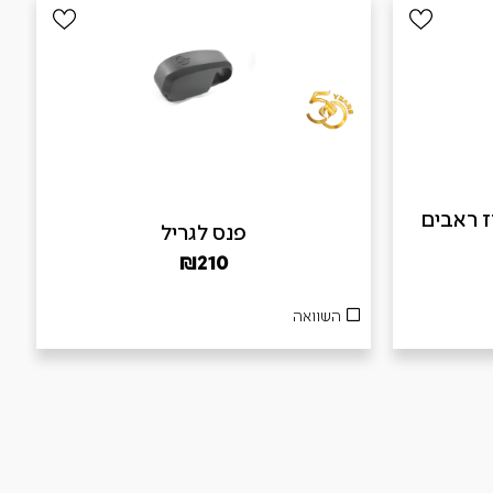
B – מארז ראבים
פנס לגריל
₪
210
השוואה