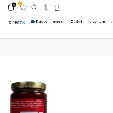
0
0
ת
שוק מקצועי
Outlet
מבצעים
Reels
X
DIRECT
– BRASWELLS
מק"ט
748.6
השוואה
*משתתף במשלוח חינם (*ברכישה מעל 400 ש״ח​ | *בין חדרה-גדרה בלבד | *באתר
בלבד | *ללא כפל מבצעים והנחות)