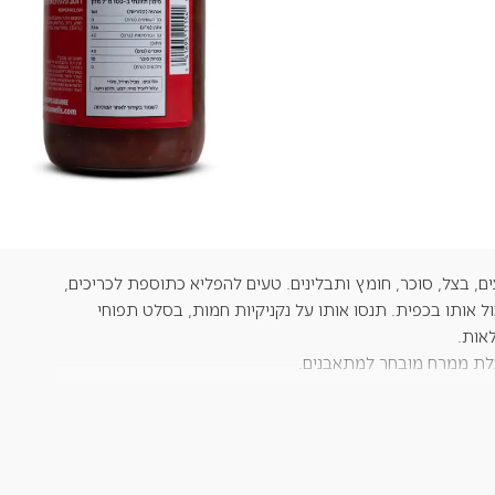
+
-
הוספה לסל
ם, בצל, סוכר, חומץ ותבלינים. טעים להפליא כתוספת לכריכים,
ל אותו בכפית. תנסו אותו על נקניקיות חמות, בסלט תפוחי
אות.
לת ממרח מובחר למתאבנים.
), סוכר קנה, חומץ, כרוב ,בצל טחון, מלח,חומר מסמיך( E415),
.
ול להכיל סויה , דבש, גלוטן חיטה.