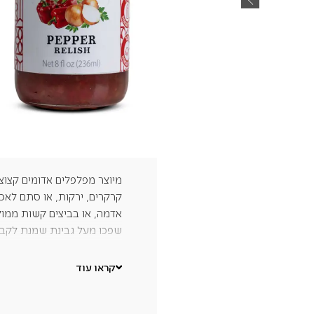
נפח כולל: 236 מ"ל
מחיר ל100 מ"ל: ₪16.95
₪
40
מיוצר מפלפלים אדומים קצוצי
קרקרים, ירקות, או סתם לאכו
אדמה, או בביצים קשות ממול
שפכו מעל גבינת שמנת לקב
רכיבים:
פלפל אדום(
34.6%
קראו עוד
פלפל קאיין, סלרי ,זרעי חרדל
אלרגנים:
מכיל חרדל,סלרי, על