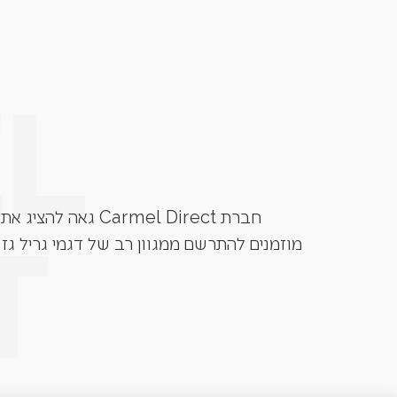
חברת Carmel Direct גאה להציג את גרילי הגז מבית המותגים המובילים בעולם. Grandhall, Napoleon, Caesar Grill, Lynx ועוד.
מוזמנים להתרשם ממגוון רב של דגמי גריל גז 