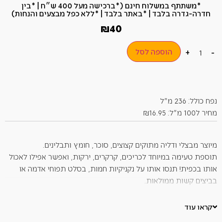
*משתתף במשלוח חינם (*ברכישה מעל 400 ש״ח​ | *בין
חדרה-גדרה בלבד | *באתר בלבד | *ללא כפל מבצעים והנחות)
₪
40
הוספה לסל
+
-
נפח כולל: 236 מ"ל
מחיר ל100 מ"ל: ₪16.95
מיוצר מבצלי ודליה מתוקים קצוצים, סוכר, חומץ ותבלינים.
תוספת טעימה במיוחד לכריכים, קרקרים, ירקות, ואפשר אפילו לאכול
אותו בכפית! תנסו אותו על נקניקיות חמות, בסלט תפוחי אדמה או
בביצים קשות ממולאות.
שפכו מעל גבינת שמנת לקבלת ממרח מובחר למתאבנים.
קראו עוד
רכיבים:
בצל(39%), מים, סוכר קנה, כרוב, פלפל אדום, חומץ, חרדל