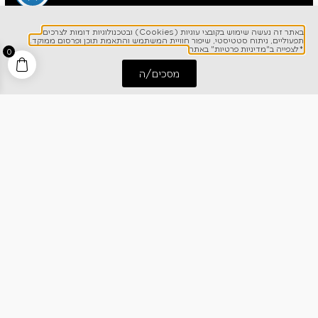
הנני מאשר/ת קבלת עדכונים וחומר פרסומי מחברת
כרמל דיירקט
באתר זה נעשה שימוש בקובצי עוגיות (Cookies) ובטכנולוגיות דומות לצרכים
תפעוליים, ניתוח סטטיסטי, שיפור חוויית המשתמש והתאמת תוכן ופרסום ממוקד.
*לצפייה ב"מדיניות פרטיות" באתר
0
*לצפייה ב"מדיניות פרטיות" באתר
מסכים/ה
התחל שיחה
חייג אלינו
לפרטים והזמנות
1700-700-642
ניווט מהיר