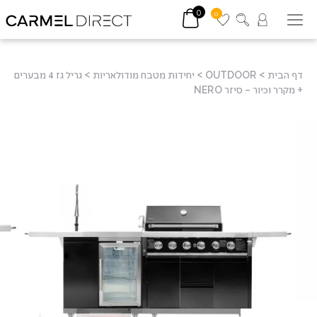
0
0
דף הבית
>
OUTDOOR
>
יחידות מטבח מודולאריות
>
גריל גז 4 מבערים
+ מקרר וכיור – סיזר NERO