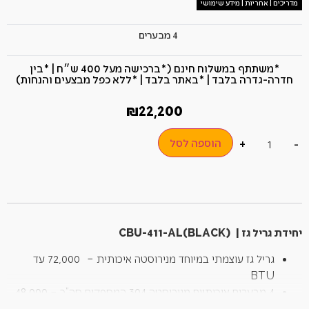
מדריכים | אחריות | מידע שימושי
4 מבערים
*משתתף במשלוח חינם (*ברכישה מעל 400 ש״ח​ | *בין
חדרה-גדרה בלבד | *באתר בלבד | *ללא כפל מבצעים והנחות)
₪
22,200
הוספה לסל
+
-
יחידת גריל גז | CBU-411-AL(BLACK)
גריל גז עוצמתי במיוחד מנירוסטה איכותית – 72,000 עד
BTU
4 מבערים איכותיים מנירוסטה 304 המספקים סה”כ – 48,000
עד BTU