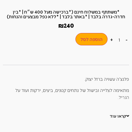
*משתתף במשלוח חינם (*ברכישה מעל 400 ש״ח​ | *בין
חדרה-גדרה בלבד | *באתר בלבד | *ללא כפל מבצעים והנחות)
₪
240
הוספה לסל
+
-
פלנצ'ה עשויה ברזל יצוק.
מתאימה לצלייה ובישול של נתחים קטנים, ביצים, ירקות ועוד על
הגריל.
לפלנצ'ה שני צדדים – דוגמא חלקה ודוגמא מפותלת.
קראו עוד
הפלנצ'ה קלה לניקוי.