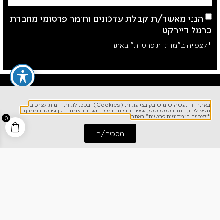
הנני מאשר/ת קבלת עדכונים וחומר פרסומי מחברת
כרמל דיירקט
*לצפייה ב"מדיניות פרטיות" באתר
באתר זה נעשה שימוש בקובצי עוגיות (Cookies) ובטכנולוגיות דומות לצרכים
תפעוליים, ניתוח סטטיסטי, שיפור חוויית המשתמש והתאמת תוכן ופרסום ממוקד.
*לצפייה ב"מדיניות פרטיות" באתר
0
מסכים/ה
התחל שיחה
חייג אלינו
לפרטים והזמנות
1700-700-642
ניווט מהיר