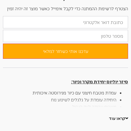
הצטרף לרשימת ההמתנה כדי לקבל אימייל כאשר מוצר זה יהיה זמין
הזן
את
כתובת
מספר
הדוא"ל
טלפון
שלך
כדי
להצטרף
לרשימת
עדכנו אותי כשחזר למלאי
ההמתנה
למוצר
זה
סיזר יוליוס יחידת מקרר וכיור:
עמדת מטבח חיצוני עם כיור מנירוסטה איכותית
היחידה עומדת על גלגלים לשינוע נוח
משטח עבודה לצד הגריל
כיור עם ברז מעוצב והכנה לחיבור לצנרת
קראו עוד
כולל מקרר 65 ליטר עם שלושה מדפים פנימיים, לצד יחידת
אחסון