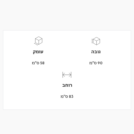
גובה
עומק
90 ס"מ
58 ס"מ
רוחב
83 ס"מ