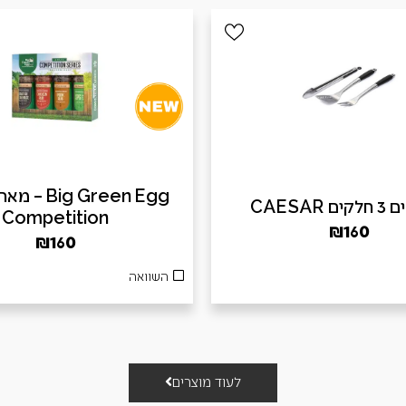
ig Green Egg
 CAESAR
Competition
₪
160
₪
160
השוואה
לעוד מוצרים