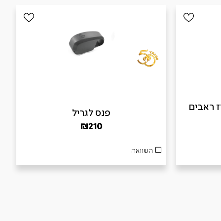
B – מארז ראבים
פנס לגריל
₪
210
השוואה