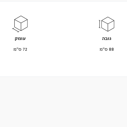
גובה
עומק
88 ס"מ
72 ס"מ