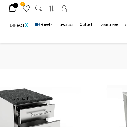
0
0
ת
שוק מקצועי
Outlet
מבצעים
Reels
X
DIRECT
ת
מק"ט
SBC-18STD
השוואה
*משתתף במשלוח חינם (*ברכישה מעל 400 ש״ח​ | *בין חדרה-גדרה בלבד | *באתר
בלבד | *ללא כפל מבצעים והנחות)