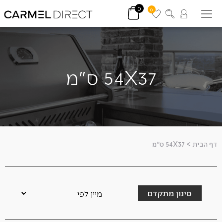
0
0
54X37 ס"מ
דף הבית
>
54X37 ס"מ
סינון מתקדם