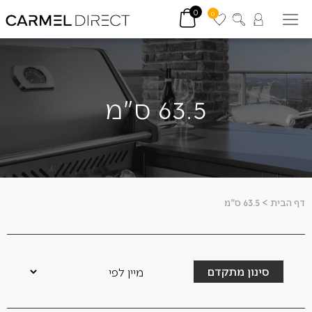
0
0
63.5 ס"מ
דף הבית
>
63.5 ס"מ
סינון מתקדם