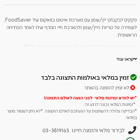
זה
פקקים לבקבוקי יין/שמן עם מערכת איטום בוואקום של FoodSaver,
לשמירה על טריות היין/שמן ולהארכת חיי המדף שלו לאחר הפתיחה
הראשונית.
הפקקים מתאימים לכל בקבוק יין/שמן סטנדרטי. ללא BPA.
3 יחידות באריזה.
קראו עוד
מאפיינים:
זמין במלאי באולמות התצוגה בלבד
מתאימים לכל בקבוק יין/שמן סטנדרטי
לא זמין להזמנה בהאתר
שומרים על טריות היין פי 5 יותר זמן מכל פקק אטימה אחר
*יש לוודא זמינות מלאי לפני הגעה לאולם
התצוגה!
ללא BPA
*זמינות המלאי נכונה לרגע זה.
מתאים גם לבקבוקי חומץ
*הבדיקה עלולה להשתנות עד הגעתכם לאולם התצוגה. *לא ניתן לשמור מוצר
במייל
info@carmeldirect.com
.
במלאי.
זמני אספקה – עד 14 ימי עסקים.
לבירור מלאי והזמנה חייגו: 03-3819163
*ללא כפל מבצעים והטבות. ** ט.ל.ח.