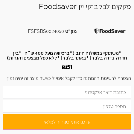
פקקים לבקבוקי יין Foodsaver
מק"ט
FSFSBS0024050
*משתתף במשלוח חינם (*ברכישה מעל 400 ש״ח​ | *בין
חדרה-גדרה בלבד | *באתר בלבד | *ללא כפל מבצעים והנחות)
₪
51
הצטרף לרשימת ההמתנה כדי לקבל אימייל כאשר מוצר זה יהיה זמין
הזן
את
כתובת
מספר
הדוא"ל
טלפון
שלך
כדי
להצטרף
לרשימת
עדכנו אותי כשחזר למלאי
ההמתנה
למוצר