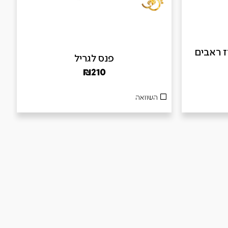
B – מארז ראבים
פנס לגריל
₪
210
השוואה