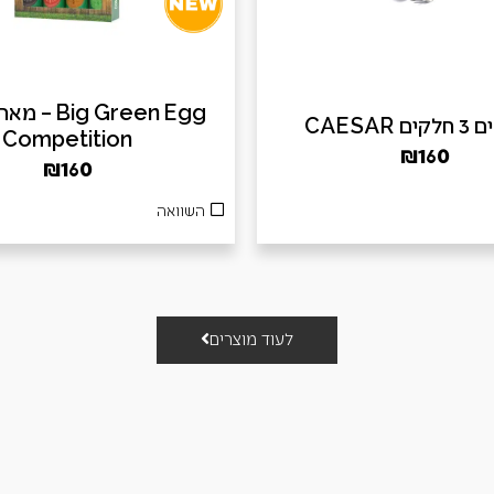
ig Green Egg
 CAESAR
Competition
₪
160
₪
160
השוואה
לעוד מוצרים