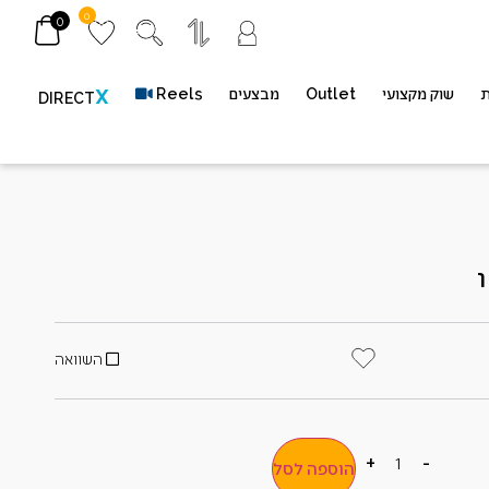
0
0
ת
שוק מקצועי
Outlet
מבצעים
Reels
X
DIRECT
השוואה
+
-
הוספה לסל