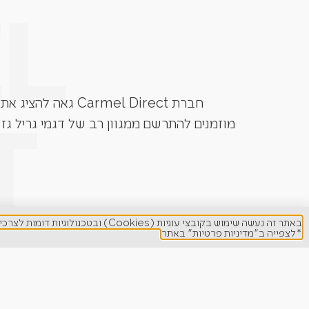
חברת Carmel Direct גאה להציג את גרילי הגז מבית המותגים המובילים בעולם. Grandhall, Napoleon, Caesar Grill, Lynx ועוד.
מוזמנים להתרשם ממגוון רב של דגמי גריל גז 
באתר זה נעשה שימוש בקובצי עוגיות (Cookies) ובטכנולוגיות דומות לצרכים תפעוליים, ניתוח סטטיסטי, שיפור חוויית המשתמש והתאמת תוכן ופרסום ממוקד.
*לצפייה ב"מדיניות פרטיות" באתר
DS