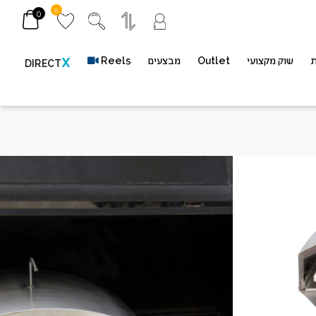
0
0
ת
שוק מקצועי
Outlet
מבצעים
Reels
X
DIRECT
 לשילוב במעשנות פלט
Jim Bow
מק"ט
השוואה