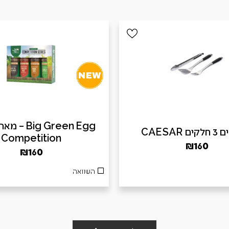
ig Green Egg
 CAESAR
Competition
₪
160
₪
160
השוואה