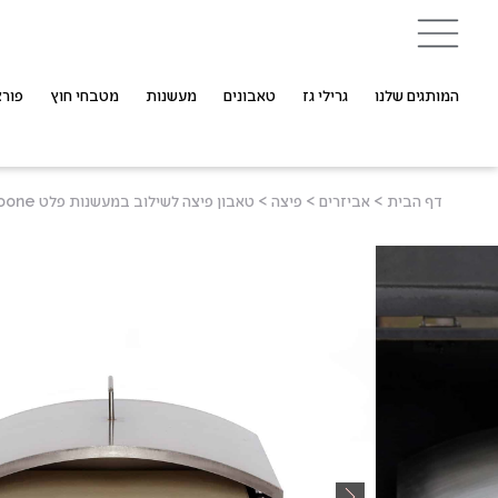
המותגים שלנו
גרילי גז
טאבונים
מעשנות
מטבחי חוץ
פורצ
דף הבית
>
אביזרים
>
פיצה
>
טאבון פיצה לשילוב במעשנות פלט Daniel Boone ו-Jim Bowie