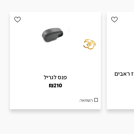
B – מארז ראבים
פנס לגריל
₪
210
השוואה