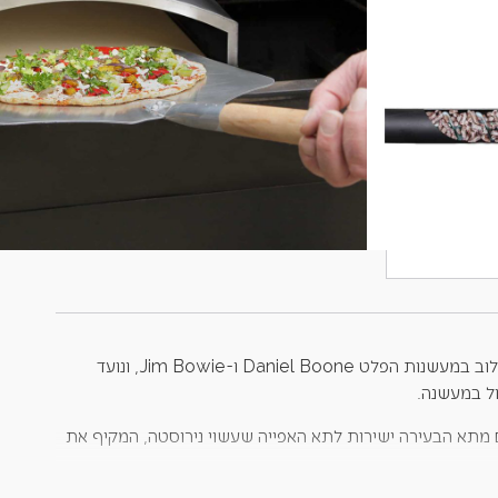
*משתתף במשלוח חינם (*ברכישה מעל 400 ש״ח​ | *בין חדרה-גדרה בלבד | *באתר
בלבד | *ללא כפל מבצעים והנחות)
קבל אימייל כאשר מוצר זה יהיה זמין
עדכנו אותי כשחזר למלאי
אביזר טאבון הפיצה ניתן לשילוב במעשנות הפלט Daniel Boone ו-Jim Bowie, ונועד
ל במעשנה.
ם מתא הבעירה ישירות לתא האפייה שעשוי נירוסטה, המקיף את