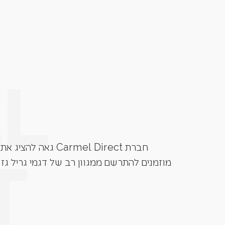
חברת Carmel Direct גאה להציג את גרילי הגז מבית המותגים המובילים בעולם. Grandhall, Napoleon, Caesar Grill, Lynx ועוד.
מוזמנים להתרשם ממגוון רב של דגמי גריל גז 