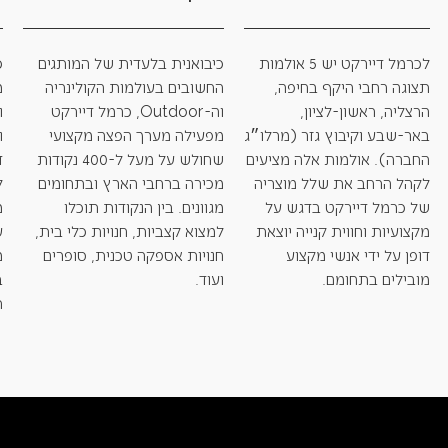
לכרמל דיירקט יש 5 אולמות
כיבואנית בלעדית של המותגים
כ
תצוגה רחבי היקף בחיפה,
החשובים בעולמות הקולינריה
מ
הרצליה, ראשון-לציון,
וה-Outdoor, כרמל דיירקט
ו
באר-שבע וקיבוץ גזר (מרלו״ג
מפעילה מערך הפצה מקצועי
ו
החברה). אולמות אלה מציעים
שחולש על מעל ל-400 נקודות
ד
לקהל הרחב את שלל מוצריה
מכירה ברחבי הארץ ובתחומים
ל
של כרמל דיירקט בדגש על
מגוונים. בין הנקודות תוכלו
מ
מקצועיות וחווית קנייה יוצאת
למצוא קצביות, חנויות כלי בית,
ע
דופן על ידי אנשי מקצוע
חנויות אספקה טכנית, סופרים
מ
מובילים בתחומם.
ועוד.
ב
ת