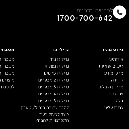
לפרטים והזמנות
1700-700-642
ניווט מהיר
גרילי גז
מטבחי 
אודותינו
גריל גז נייד
מטבחי ח
רישום אחריות
גריל גז נפוליאון
מטבחי חו
מרכז מידע
גריל גז פחמים
מטבחי חו
קריירה
גריל גז 2 מבערים
מוצרים 
מחירון הובלות
גריל גז 3 מבערים
למטבח ה
צרו קשר
גריל גז 4 מבערים
בלוג
גריל גז 5 מבערים
כתבו עלינו
להבה צהובה בגריל/ טאבון
כיצד לפעול בעת
התפרצויות להבה?