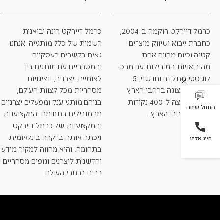
כרמל דיירקט הוקמה ב-2004,
כרמל דיירקט הינה יבואנית
כחברת ייבוא ושיווק מוצרים
רשמית של כלל מותגייה. אנחנו
קטנה וכיום מהווה אחת
גאים בקשרים העסקיים
מהיבואניות המובילות עם מרכז
והמסחריים עם מותגים בין
לוגיסטי מתקדם וחדשני, 5
לאומיים, יצרנים, ונציגויות
אולמות תצוגה ברחבי הארץ
מסחריות מכל קצוות העולם,
ומערך הפצה ל-400 נקודות
בניהם מותגי ענק ומפעלים יצרניים
התחל שיחה
מכירה ברחבי הארץ.
מהמובילים בתחומם. המקצוענות
והמקצועיות של כרמל דיירקט
זיכתה אותה ביוקרה בינלאומית
חייג אלינו
בתחומה, והיא מהווה למקור מידע
וחדשנות ליצרנים וגופים מסחריים
רבים ברחבי העולם.