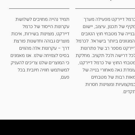
רמל דיירקט מפעילה מערך
תמיד נהייה מחויבים לשלושת
קיף של תכנון, עיצוב, יישום
עקרונות הייסוד של כרמל
בנייה של מטבחי חוץ הטובים
דיירקט, מצוינות בשירות, איכות
המגוונים ביותר בישראל. לכרמל
מוצרים גבוהה וחדשנות פורצת
יירקט מספר רב של פתרונות
דרך – עקרונות אלה מהווים
כל דרישה ולכל תקציב. מחלקת
בסיס לצמיחה שלנו. אנו מאמנים
טבחי החוץ של כרמל דיירקט,
כי המוצרים שלנו צריכים להעניק
ומדת גאה מאחורי בנייה של
למשתמש חוויה חיובית בכל
אות רבות של מטבחים
פעם,
מקצועיות ומצוינות חסרות
קדים.