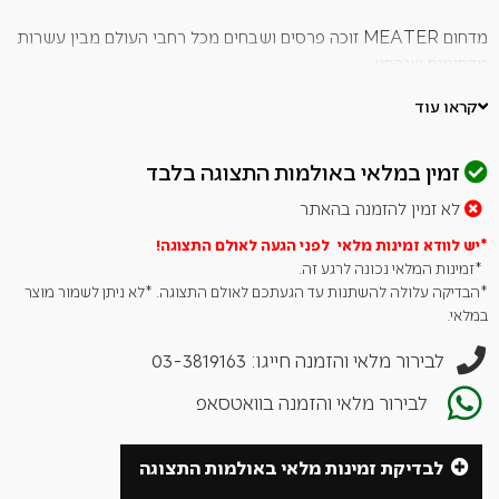
מדחום MEATER זוכה פרסים ושבחים מכל רחבי העולם מבין עשרות
מדחומים שנבחנו.
המדחום הראשון בעולם שהוא
100% אלחוטי
ומאפשר שליטה
קראו עוד
בתוצאות המזון בצורה הכי נקייה ונוחה שקיימת.
זמין במלאי באולמות התצוגה בלבד
מתאים לשימוש בתנורים, גרילים, מעשנות, רוטיסרי (שיפוד מסתובב)
ועוד.
לא זמין להזמנה בהאתר
עשוי נירוסטה 316 איכותית במיוחד!
*יש לוודא זמינות מלאי לפני הגעה לאולם
התצוגה!
*זמינות המלאי נכונה לרגע זה.
נשלט בצורה חכמה ע”י חיבור לסמארטפון:
*הבדיקה עלולה להשתנות עד הגעתכם לאולם התצוגה. *לא ניתן לשמור מוצר
במלאי.
קישור להורדת האפליקציה לאנדרואיד –
לחץ כאן
לבירור מלאי והזמנה חייגו: 03-3819163
קישור להורדת האפליקציה לאייפון –
לחץ כאן
לבירור מלאי והזמנה בוואטסאפ
עובד עם טכנולוגיית BT בטווח של עד כ 50 מ’ מהמכשיר.
המדחום הדיגיטלי מאפשר לדעת במדויק את הטמפרטורה של המזון
לבדיקת זמינות מלאי באולמות התצוגה
ומסייע להגיע לתוצאות צלייה ובישול מעולות.