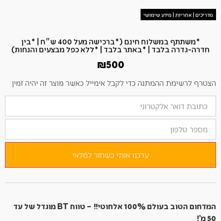
מדריכים | אחריות | מידע שימושי
*משתתף במשלוח חינם (*ברכישה מעל 400 ש״ח​ | *בין
חדרה-גדרה בלבד | *באתר בלבד | *ללא כפל מבצעים והנחות)
₪
500
הצטרף לרשימת ההמתנה כדי לקבל אימייל כאשר מוצר זה יהיה זמין
הזן
את
כתובת
מספר
הדוא"ל
טלפון
שלך
כדי
להצטרף
לרשימת
עדכנו אותי כשחזר למלאי
ההמתנה
למוצר
זה
המדחום הטוב בעולם 100% אלחוטי!! – טווח BT מוגדל של עד
50 מ’!