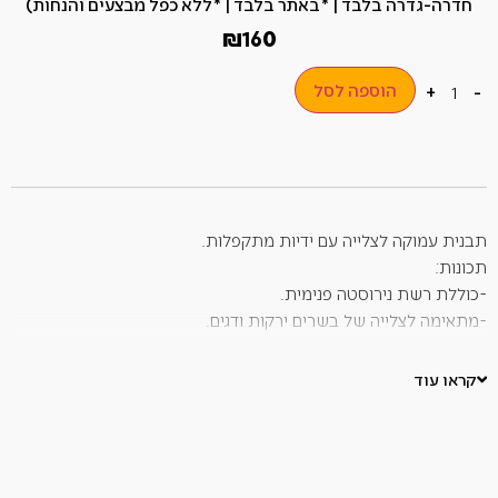
חדרה-גדרה בלבד | *באתר בלבד | *ללא כפל מבצעים והנחות)
₪
160
הוספה לסל
+
-
תבנית עמוקה לצלייה עם ידיות מתקפלות.
תכונות:
-כוללת רשת נירוסטה פנימית.
-מתאימה לצלייה של בשרים ירקות ודגים.
-ניתנת לשטיפה במדיח כלים.
– מידות: אורך 38 ס"מ, רוחב 28 ס"מ, גובה 7 ס"מ
קראו עוד