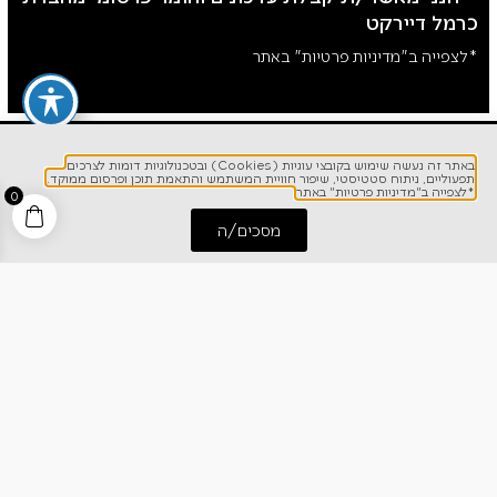
כרמל דיירקט
*לצפייה ב"מדיניות פרטיות" באתר
באתר זה נעשה שימוש בקובצי עוגיות (Cookies) ובטכנולוגיות דומות לצרכים
תפעוליים, ניתוח סטטיסטי, שיפור חוויית המשתמש והתאמת תוכן ופרסום ממוקד.
*לצפייה ב"מדיניות פרטיות" באתר
0
מסכים/ה
התחל שיחה
חייג אלינו
לפרטים והזמנות
1700-700-642
ניווט מהיר
אודותינו