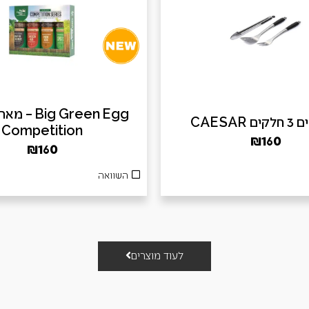
ig Green Egg
 CAESAR
Competition
₪
160
₪
160
השוואה
לעוד מוצרים