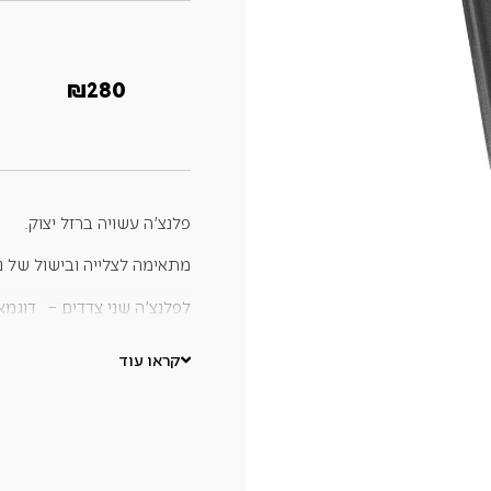
₪
280
פלנצ'ה עשויה ברזל יצוק.
מתאימה לצלייה ובישול של נת
לפלנצ'ה שני צדדים – דוגמא
הפלנצ'ה קלה לניקוי.
קראו עוד
מידות:
25.5X45.1 ס"מ