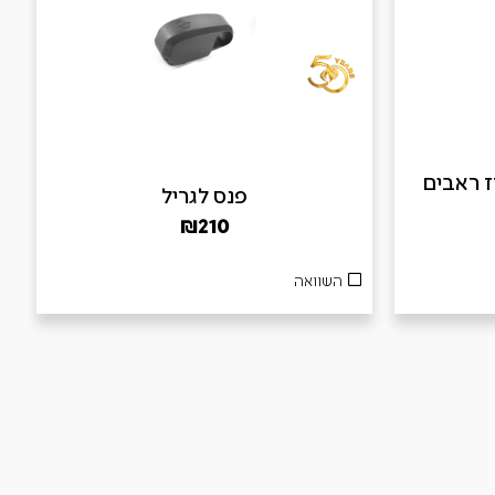
B – מארז ראבים
פנס לגריל
₪
210
השוואה