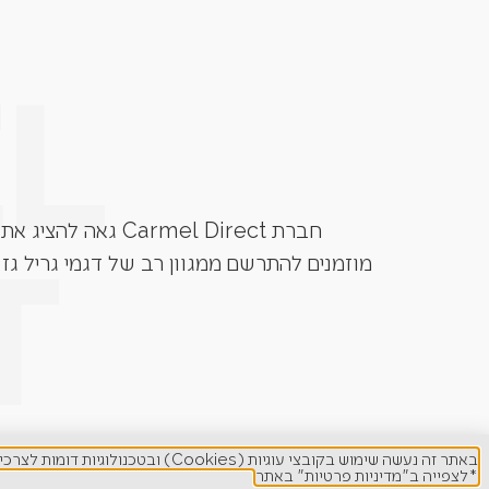
חברת Carmel Direct גאה להציג את גרילי הגז מבית המותגים המובילים בעולם. Grandhall, Napoleon, Caesar Grill, Lynx ועוד.
מוזמנים להתרשם ממגוון רב של דגמי גריל גז 
באתר זה נעשה שימוש בקובצי עוגיות (Cookies) ובטכנולוגיות דומות לצרכים תפעוליים, ניתוח סטטיסטי, שיפור חוויית המשתמש והתאמת תוכן ופרסום ממוקד.
*לצפייה ב"מדיניות פרטיות" באתר