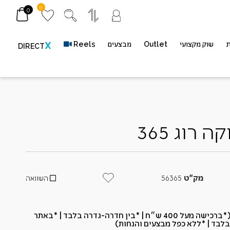
0
0
ת
שוק מקצועי
Outlet
מבצעים
Reels
X
DIRECT
 רוג 365
מק"ט
56365
השוואה
*משתתף במשלוח חינם (*ברכישה מעל 400 ש״ח​ | *בין חדרה-גדרה בלבד | *באתר
בלבד | *ללא כפל מבצעים והנחות)