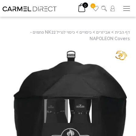
0
0
דף הבית
>
אביזרים
>
כיסויים
>
כיסוי לגריל NK22 פחמים -
NAPOLEON Covers