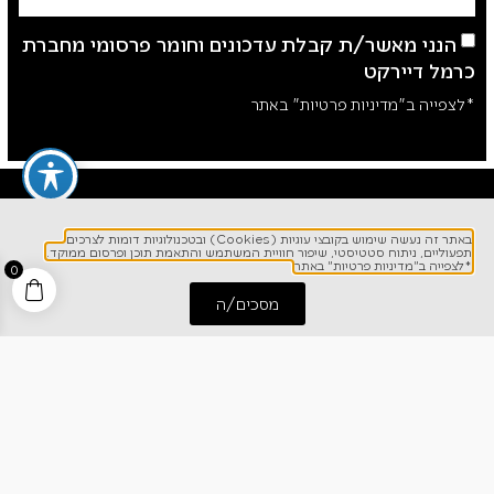
הנני מאשר/ת קבלת עדכונים וחומר פרסומי מחברת
כרמל דיירקט
*לצפייה ב"מדיניות פרטיות" באתר
באתר זה נעשה שימוש בקובצי עוגיות (Cookies) ובטכנולוגיות דומות לצרכים
תפעוליים, ניתוח סטטיסטי, שיפור חוויית המשתמש והתאמת תוכן ופרסום ממוקד.
*לצפייה ב"מדיניות פרטיות" באתר
0
מסכים/ה
התחל שיחה
חייג אלינו
לפרטים והזמנות
1700-700-642
ניווט מהיר