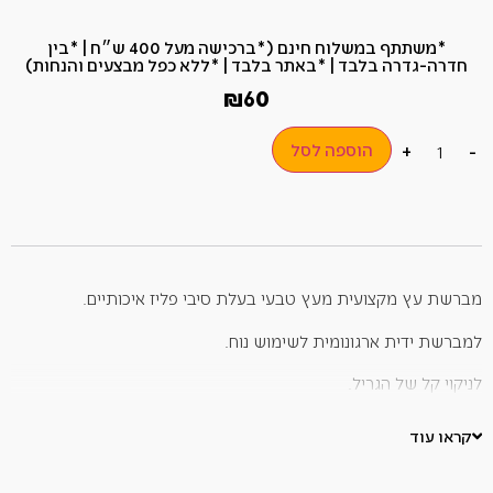
*משתתף במשלוח חינם (*ברכישה מעל 400 ש״ח​ | *בין
חדרה-גדרה בלבד | *באתר בלבד | *ללא כפל מבצעים והנחות)
₪
60
הוספה לסל
+
-
מברשת עץ מקצועית מעץ טבעי בעלת סיבי פליז איכותיים.
למברשת ידית ארגונומית לשימוש נוח.
לניקוי קל של הגריל.
יש לנקות את גריל הגז לאחר כל שימוש בו ולאחר קירורו.
קראו עוד
בראש המברשת יש מגרדת לניקוי לכלוכים קשים.