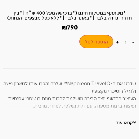
*משתתף במשלוח חינם (*ברכישה מעל 400 ש״ח​ | *בין
חדרה-גדרה בלבד | *באתר בלבד | *ללא כפל מבצעים והנחות)
₪
790
הוספה לסל
+
-
שדרגו את ה-Napoleon TravelQ™ שלכם והפכו אותו לטאבון פיצה
ולגריל רוטיסרי מקצועי!
העיצוב החדשני יוצר סביבה מושלמת להכנת מנות רוטיסרי עסיסיות
ופיצות ברמת מסעדה, עם דלת נשלפת לנוחות מרבית.
האביזר עשוי נירוסטה עמידה, קל לניקוי ומשתלב בצורה מושלמת
בגריל TravelQ™.
קראו עוד
מה בערכה?
מנוע רוטיסרי חזק