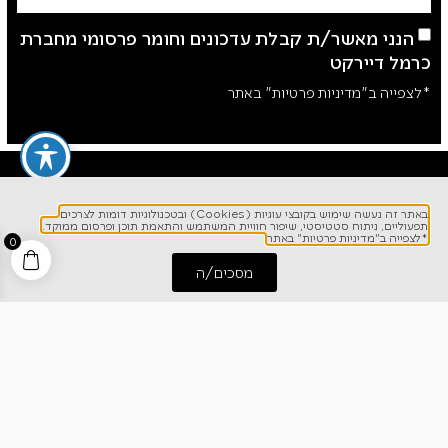
הנני מאשר/ת קבלת עדכונים וחומר פרסומי מחברת
כרמל דיירקט
*לצפייה ב"מדיניות פרטיות" באתר
באתר זה נעשה שימוש בקובצי עוגיות (Cookies) ובטכנולוגיות דומות לצרכים
תפעוליים, ניתוח סטטיסטי, שיפור חוויית המשתמש והתאמת תוכן ופרסום ממוקד.
*לצפייה ב"מדיניות פרטיות" באתר
0
מסכים/ה
התחל שיחה
חייג אלינו
לפרטים והזמנות
1700-700-642
ניווט מהיר