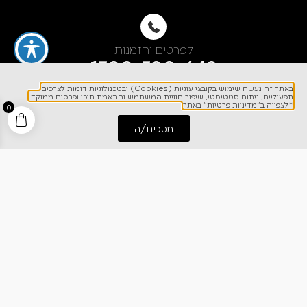
לפרטים והזמנות
1700-700-642
באתר זה נעשה שימוש בקובצי עוגיות (Cookies) ובטכנולוגיות דומות לצרכים
תפעוליים, ניתוח סטטיסטי, שיפור חוויית המשתמש והתאמת תוכן ופרסום ממוקד.
*לצפייה ב"מדיניות פרטיות" באתר
0
מסכים/ה
התחל שיחה
חייג אלינו
ניווט מהיר
אודותינו
רישום אחריות
מרכז מידע
קריירה
מחירון הובלות
צרו קשר
בלוג
כתבו עלינו