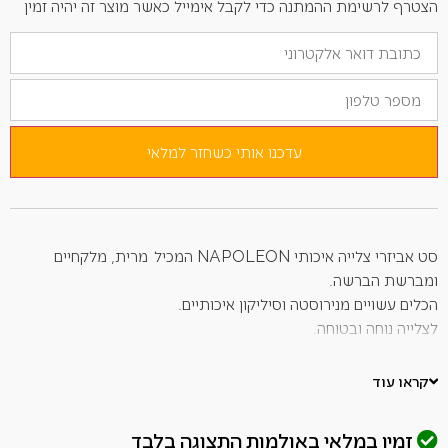
הצטרף לרשימת ההמתנה כדי לקבל אימייל כאשר מוצר זה יהיה זמין
הזן
את
כתובת
מספר
הדוא"ל
טלפון
שלך
כדי
להצטרף
לרשימת
עדכנו אותי כשחזר למלאי
ההמתנה
למוצר
זה
סט אביזרי צלייה איכותי NAPOLEON המכיל מרית, מלקחיים
ומברשת הברשה.
הכלים עשויים מנירוסטה וסיליקון איכותיים.
לצלייה נוחה ובטוחה.
סט הכולל מלקחיים, הופכן ומברשת ניקוי.
-ידיות עמידות בחום עם פותחני בקבוקים.
קראו עוד
-מתאים לשימוש עם גרילים שונים.
-מלקחיים עם מנגנון נעילה בקצה
זמין במלאי באולמות התצוגה בלבד
-קל לניקוי ותחזוקה.