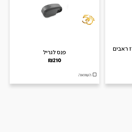
B – מארז ראבים
פנס לגריל
₪
210
השוואה