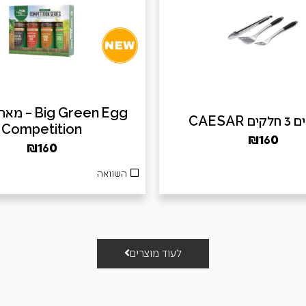
ig Green Egg
 CAESAR
Competition
₪
160
₪
160
השוואה
לעוד מוצרים