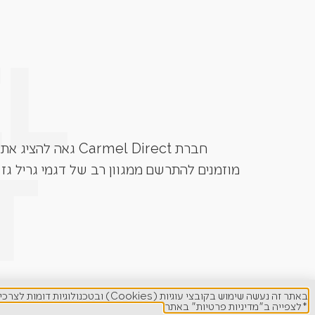
חברת Carmel Direct גאה להציג את גרילי הגז מבית המותגים המובילים בעולם. Grandhall, Napoleon, Caesar Grill, Lynx ועוד.
מוזמנים להתרשם ממגוון רב של דגמי גריל גז 
באתר זה נעשה שימוש בקובצי עוגיות (Cookies) ובטכנולוגיות דומות לצרכים תפעוליים, ניתוח סטטיסטי, שיפור חוויית המשתמש והתאמת תוכן ופרסום ממוקד.
*לצפייה ב"מדיניות פרטיות" באתר