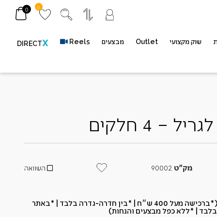
0
0
ת
שוק מקצועי
Outlet
מבצעים
Reels
X
DIRECT
 – 4 חלקים
מק"ט
90002
השוואה
*משתתף במשלוח חינם (*ברכישה מעל 400 ש״ח​ | *בין חדרה-גדרה בלבד | *באתר
בלבד | *ללא כפל מבצעים והנחות)