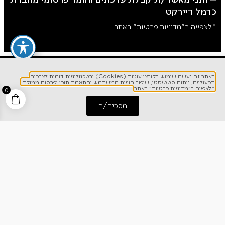
כרמל דיירקט
*לצפייה ב"מדיניות פרטיות" באתר
באתר זה נעשה שימוש בקובצי עוגיות (Cookies) ובטכנולוגיות דומות לצרכים
תפעוליים, ניתוח סטטיסטי, שיפור חוויית המשתמש והתאמת תוכן ופרסום ממוקד.
*לצפייה ב"מדיניות פרטיות" באתר
0
מסכים/ה
התחל שיחה
חייג אלינו
לפרטים והזמנות
1700-700-642
ניווט מהיר
אודותינו