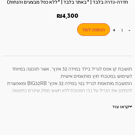
חדרה-גדרה בלבד | *באתר בלבד | *ללא כפל מבצעים והנחות)
₪
4,300
הוספה לסל
+
-
תושבת קו אפס לגריל בילד במידה 32 אינץ', אשר תוכננה במיוחד
לשימוש במטבחי חוץ מותאמים אישית.
התושבת מותאמת לגריל בנוי במידה 32 אינץ' BIG32RB ומאפשרת
להתקין את הגריל על גבי המטבח ללא חשש מנזק שיגרם כתוצאה
מהבעירה או מחשיפה לחום.
התושבת מאפשרת גמישות מרבית בעת התקנת גריל בנוי במטבח
קראו עוד
החוץ.
מידות:
גובה: 28.5 ס"מ