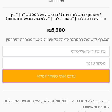
עד 30,000
*משתתף במשלוח חינם (*ברכישה מעל 400 ש״ח​ | *בין
חדרה-גדרה בלבד | *באתר בלבד | *ללא כפל מבצעים והנחות)
₪
5,300
הצטרף לרשימת ההמתנה כדי לקבל אימייל כאשר מוצר זה יהיה זמין
הזן
את
כתובת
מספר
הדוא"ל
טלפון
שלך
כדי
להצטרף
לרשימת
עדכנו אותי כשחזר למלאי
ההמתנה
למוצר
זה
כירה גז כפולה מסדרת ה – 700 של נפוליאון, היא התוספת המושלמת
למטבח ומאפשרת