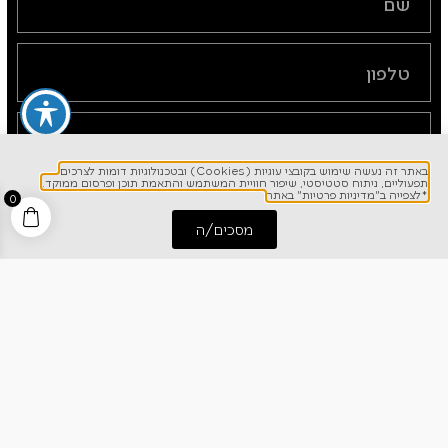
באתר זה נעשה שימוש בקובצי עוגיות (Cookies) ובטכנולוגיות דומות לצרכים
תפעוליים, ניתוח סטטיסטי, שיפור חוויית המשתמש והתאמת תוכן ופרסום ממוקד.
*לצפייה ב"מדיניות פרטיות" באתר
0
שליחה
מסכים/ה
התחל שיחה
חייג אלינו
הנני מאשר/ת קבלת עדכונים וחומר פרסומי מחברת
כרמל דיירקט
*לצפייה ב"מדיניות פרטיות" באתר