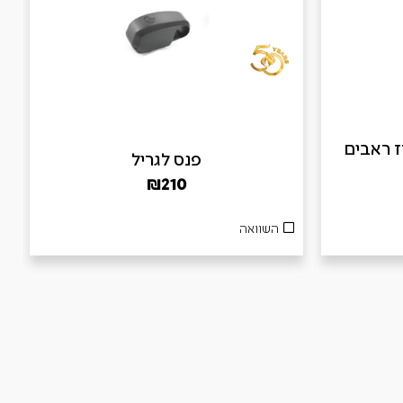
B – מארז ראבים
פנס לגריל
₪
210
השוואה