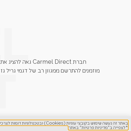
חברת Carmel Direct גאה להציג את גרילי הגז מבית המותגים המובילים בעולם. Grandhall, Napoleon, Caesar Grill, Lynx ועוד.
מוזמנים להתרשם ממגוון רב של דגמי גריל גז 
באתר זה נעשה שימוש בקובצי עוגיות (Cookies) ובטכנולוגיות דומות לצרכים תפעוליים, ניתוח סטטיסטי, שיפור חוויית המשתמש והתאמת תוכן ופרסום ממוקד.
*לצפייה ב"מדיניות פרטיות" באתר