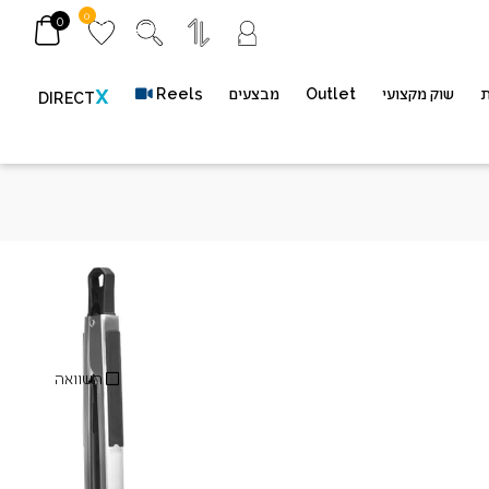
0
0
ת
שוק מקצועי
Outlet
מבצעים
Reels
X
DIRECT
Premi
מק"ט
GATL008
השוואה
*משתתף במשלוח חינם (*ברכישה מעל 400 ש״ח​ | *בין חדרה-גדרה בלבד | *באתר
בלבד | *ללא כפל מבצעים והנחות)