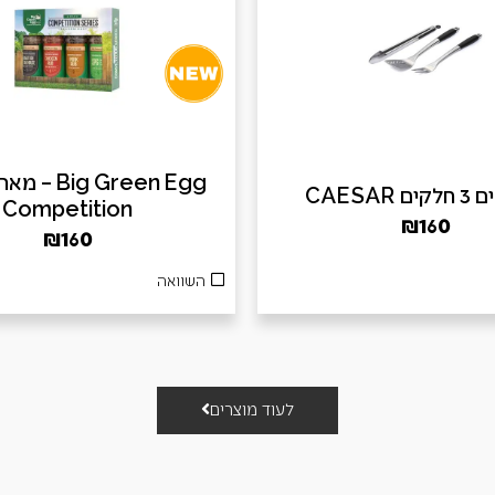
ig Green Egg
 CAESAR
Competition
₪
160
₪
160
השוואה
לעוד מוצרים