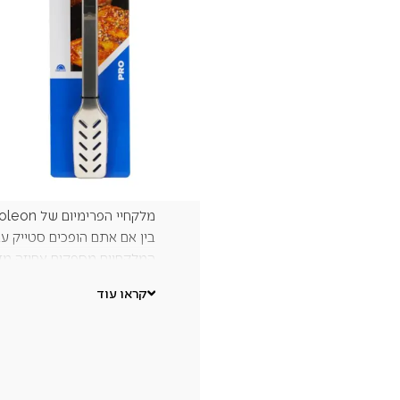
₪
110
מלקחיים פרימיום לגריל Napoleon Premium Grill Tongs
מלקחיי הפרימיום של Napoleon תוכננו להעניק שליטה מלאה ובטוחה בכל שלב של הצלייה.
בין אם אתם הופכים סטייק ע
המלקחיים מספקים אחיזה מדו
הם עשויים מנירוסטה איכותית
קראו עוד
ארגונומית עם ציפוי מונע ה
מנגנון הנעילה מאפשר אחסון 
משמשת גם כפותחן בקבוקים 
מתאימים לשטיפה במדיח כלים
כלי חובה לכל חובב גריל שמח