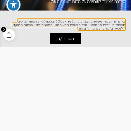
סביבה מצוינת לשמירה על החום והעוצמה שלו
באתר זה נעשה שימוש בקובצי עוגיות (Cookies) ובטכנולוגיות דומות לצרכים
תפעוליים, ניתוח סטטיסטי, שיפור חוויית המשתמש והתאמת תוכן ופרסום ממוקד.
*לצפייה ב"מדיניות פרטיות" באתר
0
מסכים/ה
התחל שיחה
חייג אלינו
מבער אינפרא אדום- SIZZEL ZONE
צריבה מושלמת
להשיג תוצאות מושלמות בכל צלייה, לחיזוק אפקט המייארד על ידי
העוצמה הבלתי מתפשרת של נפוליאון
*בדגמים הכוללים כירת צד אינפרא אדום