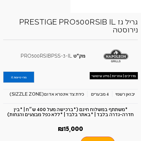
גריל גז PRESTIGE PRO500RSIB IL
נירוסטה
מק"ט
PRO500RSIBPSS-3-IL
מדריכים | אחריות | מידע שימושי
מהי סיומת il
יבואן רשמי
4 מבערים
כירת צד אינפרא אדום(SIZZLE ZONE)
*משתתף במשלוח חינם (*ברכישה מעל 400 ש״ח​ | *בין
חדרה-גדרה בלבד | *באתר בלבד | *ללא כפל מבצעים והנחות)
₪
15,000