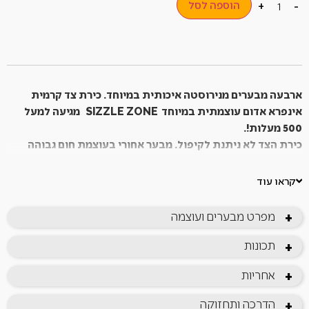
הוספה לסל
+
-
ארבעה מבערים מנירוסטה איכותית במיוחד.
כירת צד קרמית
אינפרא אדום עוצמתית במיוחד
SIZZLE ZONE
מגיעה למעל
500 מעלות!.
כירת הצד לא ניתנת לקיפול.
מבער אחורי בעוצמת חום גבוהה
במיוחד.
אמבטיית הגריל עשויה יציקת אלומיניום מלאה השומרת על החום
קראו עוד
בצורה מיטבית, ותורמת לשמירת החום גם בצלייה בטמפ’ נמוכה.
יציקת האלומיניום מאפשרת Self-Cleaning (ניקוי עצמי) לגריל
מפרט מבערים ועוצמה
+
בצורה יעילה.
מבנה הגריל עשוי יציקת אלומיניום. משטח צלייה קומה שנייה.
תכונות
+
הצתה אלקטרונית. רשתות עשויות נירוסטה איכותית בעיצוב גלי ייחודי
אחריות
+
לחברת נפוליאון.
העיצוב הייחודי של רשתות הצלייה מאפשרות את הזזת המזון בקלות
הדרכה ותחזוקה
+