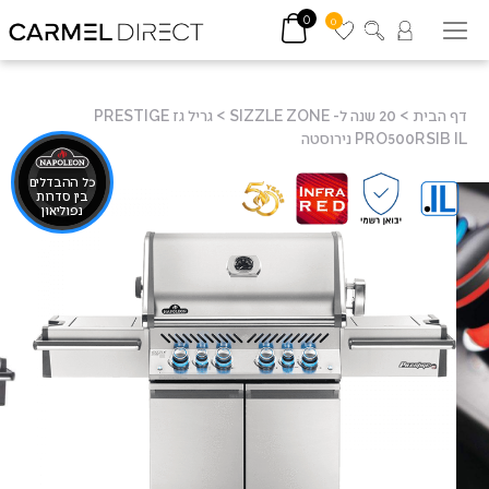
0
0
דף הבית
>
20 שנה ל- SIZZLE ZONE
>
גריל גז PRESTIGE
PRO500RSIB IL נירוסטה
כל ההבדלים
בין סדרות
נפוליאון