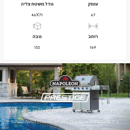
עומק
גודל משטח צליה
46X71
67
רוחב
גובה
132
169
Versatile grilling for every delicious occasion.
גריל מושלם לכל אירוע – כל רגע הוא הזדמנות לטעם מושלם!