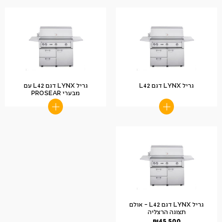
גריל LYNX דגם L42
גריל LYNX דגם L42 עם
מבערי PROSEAR
גריל LYNX דגם L42 – אולם
תצוגה הרצליה
₪
45,500