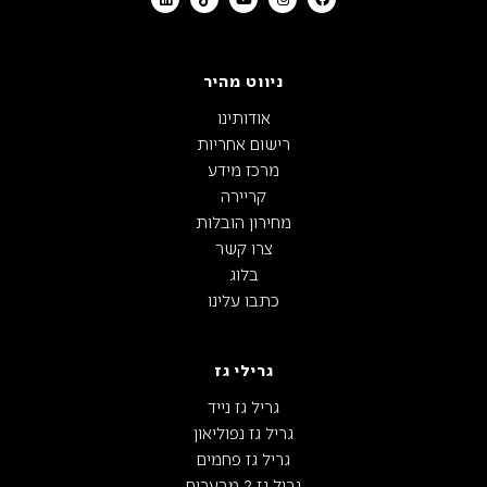
ניווט מהיר
אודותינו
רישום אחריות
מרכז מידע
קריירה
מחירון הובלות
צרו קשר
בלוג
כתבו עלינו
גרילי גז
גריל גז נייד
גריל גז נפוליאון
גריל גז פחמים
גריל גז 2 מבערים