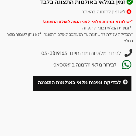
זמין במלאי באולמות התצוגה בלבד
הטעם הייחודי נוצר מחלחול הטעם האמיתי של הנוזלים המבשילים
לא זמין להזמנה בהאתר
בחביות. טעם זה מעניק ניחוח טבעי למזון המעושן.
*יש לוודא זמינות מלאי לפני הגעה לאולם
התצוגה!
ניתן להשיג את שבבי העץ בגדלים שונים: נסורת עץ ובלוקים בגודל 2-
*זמינות המלאי נכונה לרגע זה.
2.5 ס"מ.
*הבדיקה עלולה להשתנות עד הגעתכם לאולם התצוגה. *לא ניתן לשמור מוצר
במלאי.
לבירור מלאי והזמנה חייגו: 03-3819163
לבירור מלאי והזמנה בוואטסאפ
לבדיקת זמינות מלאי באולמות התצוגה