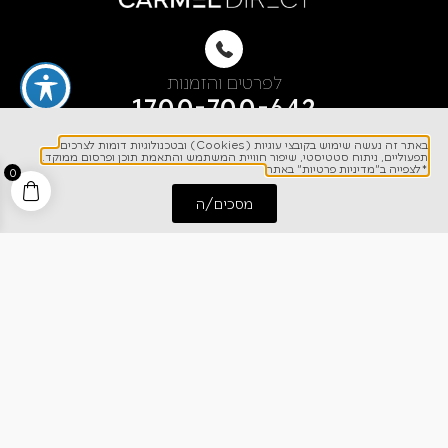
לפרטים והזמנות
1700-700-642
באתר זה נעשה שימוש בקובצי עוגיות (Cookies) ובטכנולוגיות דומות לצרכים
תפעוליים, ניתוח סטטיסטי, שיפור חוויית המשתמש והתאמת תוכן ופרסום ממוקד.
*לצפייה ב"מדיניות פרטיות" באתר
0
מסכים/ה
התחל שיחה
חייג אלינו
ניווט מהיר
אודותינו
רישום אחריות
מרכז מידע
קריירה
מחירון הובלות
צרו קשר
בלוג
כתבו עלינו