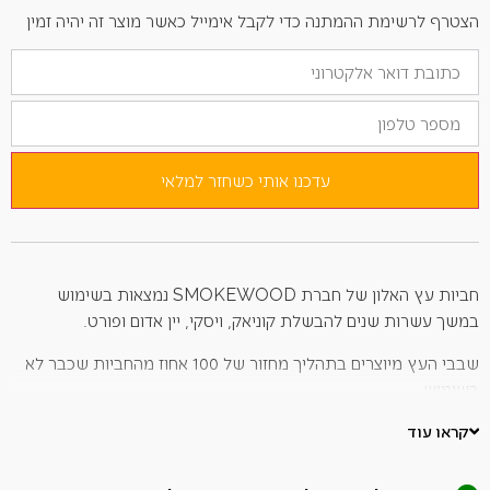
הצטרף לרשימת ההמתנה כדי לקבל אימייל כאשר מוצר זה יהיה זמין
הזן
את
כתובת
מספר
הדוא"ל
טלפון
שלך
כדי
להצטרף
לרשימת
עדכנו אותי כשחזר למלאי
ההמתנה
למוצר
זה
חביות עץ האלון של חברת SMOKEWOOD נמצאות בשימוש
במשך עשרות שנים להבשלת קוניאק, ויסקי, יין אדום ופורט.
שבבי העץ מיוצרים בתהליך מחזור של 100 אחוז מהחביות שכבר לא
בשימוש.
ניתן לעשות שימוש בשבבים בגרילי גז, פחמים או מעשנה.
קראו עוד
שבבי העץ מעניקים טעם נפלא לבשר, דגים והירקות המעושנים.